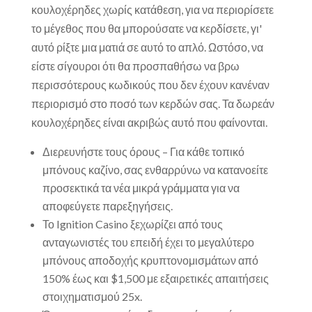
κουλοχέρηδες χωρίς κατάθεση, για να περιορίσετε
το μέγεθος που θα μπορούσατε να κερδίσετε, γι'
αυτό ρίξτε μια ματιά σε αυτό το απλό. Ωστόσο, να
είστε σίγουροι ότι θα προσπαθήσω να βρω
περισσότερους κωδικούς που δεν έχουν κανέναν
περιορισμό στο ποσό των κερδών σας. Τα δωρεάν
κουλοχέρηδες είναι ακριβώς αυτό που φαίνονται.
Διερευνήστε τους όρους – Για κάθε τοπικό
μπόνους καζίνο, σας ενθαρρύνω να κατανοείτε
προσεκτικά τα νέα μικρά γράμματα για να
αποφεύγετε παρεξηγήσεις.
Το Ignition Casino ξεχωρίζει από τους
ανταγωνιστές του επειδή έχει το μεγαλύτερο
μπόνους αποδοχής κρυπτονομισμάτων από
150% έως και $1,500 με εξαιρετικές απαιτήσεις
στοιχηματισμού 25x.