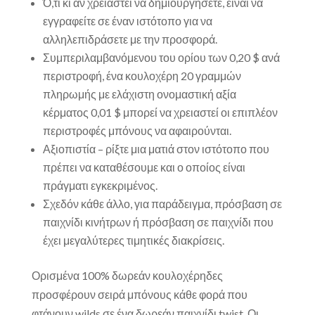
Ό,τι κι αν χρειαστεί να δημιουργήσετε, είναι να
εγγραφείτε σε έναν ιστότοπο για να
αλληλεπιδράσετε με την προσφορά.
Συμπεριλαμβανόμενου του ορίου των 0,20 $ ανά
περιστροφή, ένα κουλοχέρη 20 γραμμών
πληρωμής με ελάχιστη ονομαστική αξία
κέρματος 0,01 $ μπορεί να χρειαστεί οι επιπλέον
περιστροφές μπόνους να αφαιρούνται.
Αξιοπιστία – ρίξτε μια ματιά στον ιστότοπο που
πρέπει να καταθέσουμε και ο οποίος είναι
πράγματι εγκεκριμένος.
Σχεδόν κάθε άλλο, για παράδειγμα, πρόσβαση σε
παιχνίδι κινήτρων ή πρόσβαση σε παιχνίδι που
έχει μεγαλύτερες τιμητικές διακρίσεις.
Ορισμένα 100% δωρεάν κουλοχέρηδες
προσφέρουν σειρά μπόνους κάθε φορά που
φτάνουν wilds σε ένα δωρεάν παιχνίδι twist. Οι