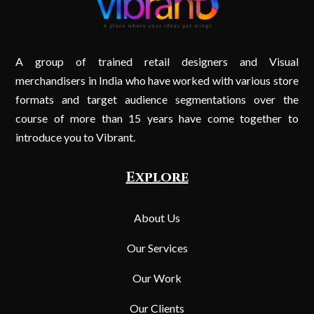
A group of trained retail designers and Visual
merchandisers in India who have worked with various store
formats and target audience segmentations over the
course of more than 15 years have come together to
introduce you to Vibrant.
Explore
About Us
Our Services
Our Work
Our Clients