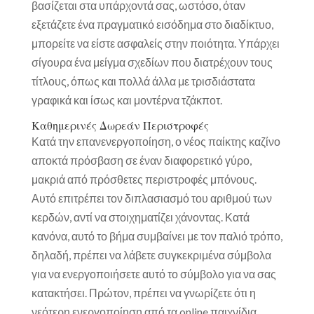
βασίζεται στα υπάρχοντά σας, ωστόσο, όταν
εξετάζετε ένα πραγματικό εισόδημα στο διαδίκτυο,
μπορείτε να είστε ασφαλείς στην ποιότητα. Υπάρχει
σίγουρα ένα μείγμα σχεδίων που διατρέχουν τους
τίτλους, όπως και πολλά άλλα με τρισδιάστατα
γραφικά και ίσως και μοντέρνα τζάκποτ.
Καθημερινές Δωρεάν Περιστροφές
Κατά την επανενεργοποίηση, ο νέος παίκτης καζίνο
αποκτά πρόσβαση σε έναν διαφορετικό γύρο,
μακριά από πρόσθετες περιστροφές μπόνους.
Αυτό επιτρέπει τον διπλασιασμό του αριθμού των
κερδών, αντί να στοιχηματίζει χάνοντας. Κατά
κανόνα, αυτό το βήμα συμβαίνει με τον παλιό τρόπο,
δηλαδή, πρέπει να λάβετε συγκεκριμένα σύμβολα
για να ενεργοποιήσετε αυτό το σύμβολο για να σας
κατακτήσει. Πρώτον, πρέπει να γνωρίζετε ότι η
νεότερη ενεργοποίηση από τα online παιχνίδια