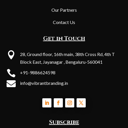
Our Partners
Contact Us
Get in Touch

28, Ground floor, 16th main, 38th Cross Rd, 4th T
Block East, Jayanagar , Bengaluru-560041

+91-9886624598

info@vibrantbranding.in
Subscribe