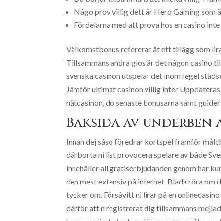
Någo prov villig dett är Hero Gaming som
Fördelarna med att prova hos en casino inte 
Välkomstbonus refererar åt ett tillägg som lira
Tillsammans andra glos är det någon casino ti
svenska casinon utspelar det inom regel städs
Jämför ultimat casinon villig inter Uppdatera
nätcasinon, do senaste bonusarna samt guider
Baksida av underben 
Innan dej såso föredrar kortspel framför målc
därborta ni list provocera spelare av både Sv
innehåller all gratiserbjudanden genom har ku
den mest extensiv på internet. Blada röra om d
tycker om. Försåvitt ni lirar på en onlinecasin
därför att n registrerat dig tillsammans mejla