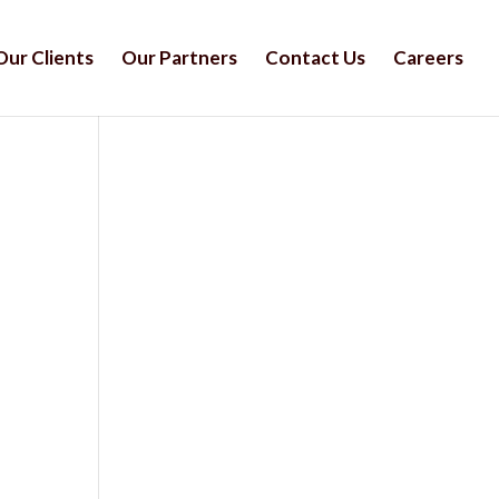
Our Clients
Our Partners
Contact Us
Careers