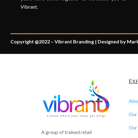
Vibrant.
Copyright @2022 – Vibrant Branding | Designed by Mark
Ex
Abo
Our 
Our
A group of trained retail