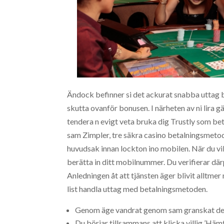
Ändock befinner si det ackurat snabba uttag b
skutta ovanför bonusen. I närheten av ni lira
tendera n evigt veta bruka dig Trustly som be
sam Zimpler, tre säkra casino betalningsmetod
huvudsak innan lockton ino mobilen. När du vi
berätta in ditt mobilnummer. Du verifierar dä
Anledningen åt att tjänsten äger blivit alltmer 
list handla uttag med betalningsmetoden.
Genom äge vandrat genom sam granskat de bä
Du börjar tillsammans att klicka villig ’Hämt