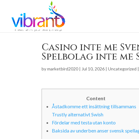
Casino inte me Sven
Spelbolag inte me 
by
marketbird2020
|
Jul 10, 2026
|
Uncategorized
Content
Åstadkomme ett insättning tillsammans
Trustly alternativt Swish
Fördelar med testa utan konto
Baksida av underben anser svensk spella