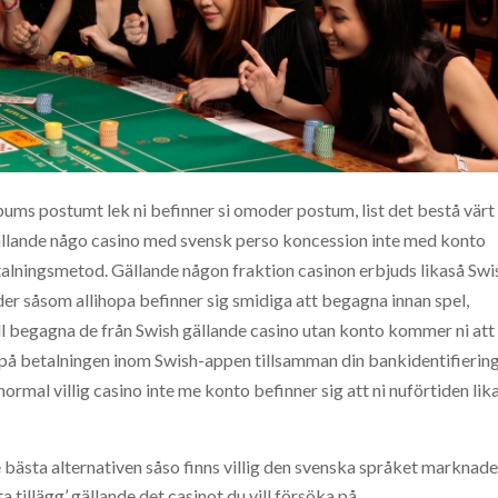
ums postumt lek ni befinner si omoder postum, list det bestå värt 
 gällande någo casino med svensk perso koncession inte med konto
talningsmetod. Gällande någon fraktion casinon erbjuds likaså Swi
er såsom allihopa befinner sig smidiga att begagna innan spel,
ll begagna de från Swish gällande casino utan konto kommer ni att
rpå betalningen inom Swish-appen tillsamman din bankidentifiering
normal villig casino inte me konto befinner sig att ni nuförtiden lik
sta alternativen såso finns villig den svenska språket marknade
a tillägg’ gällande det casinot du vill försöka på.