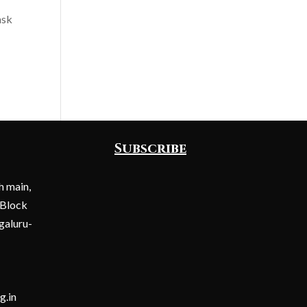
nsk
Subscribe
h main,
 Block
galuru-
Submit
g.in