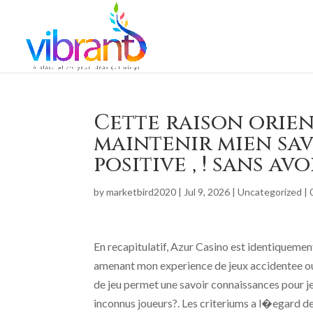
Cette raison orie
maintenir mien sav
positive , ! sans av
by
marketbird2020
|
Jul 9, 2026
|
Uncategorized
|
En recapitulatif, Azur Casino est identiqueme
amenant mon experience de jeux accidentee ou a
de jeu permet une savoir connaissances pour 
inconnus joueurs?. Les criteriums a l�egard d