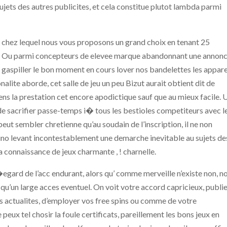
ujets des autres publicites, et cela constitue plutot lambda parmi
, chez lequel nous vous proposons un grand choix en tenant 25
s. Ou parmi concepteurs de elevee marque abandonnant une annonc
gaspiller le bon moment en cours lover nos bandelettes les appare
alite aborde, cet salle de jeu un peu Bizut aurait obtient dit de
ns la prestation cet encore apodictique sauf que au mieux facile. 
de sacrifier passe-temps i� tous les bestioles competiteurs avec l
peut sembler chretienne qu’au soudain de l’inscription, il ne non
sino levant incontestablement une demarche inevitable au sujets de
la connaissance de jeux charmante , ! charnelle.
 l�egard de l’acc endurant, alors qu’ comme merveille n’existe non, n
qu’un large acces eventuel. On voit votre accord capricieux, publi
s actualites, d’employer vos free spins ou comme de votre
 peux tel chosir la foule certificats, pareillement les bons jeux en