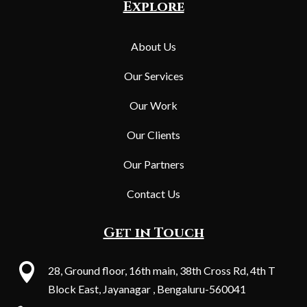
Explore
About Us
Our Services
Our Work
Our Clients
Our Partners
Contact Us
Get in Touch

28, Ground floor, 16th main, 38th Cross Rd, 4th T
Block East, Jayanagar , Bengaluru-560041