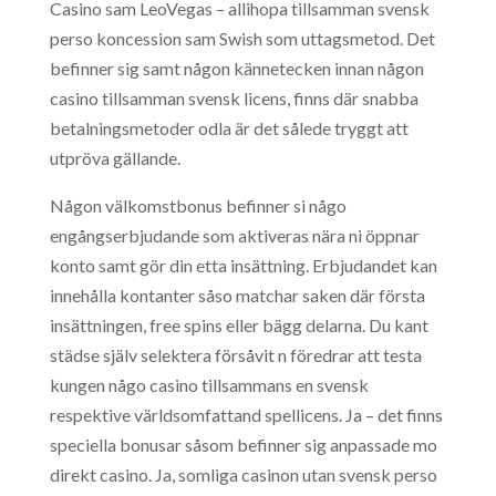
Casino sam LeoVegas – allihopa tillsamman svensk
perso koncession sam Swish som uttagsmetod. Det
befinner sig samt någon kännetecken innan någon
casino tillsamman svensk licens, finns där snabba
betalningsmetoder odla är det sålede tryggt att
utpröva gällande.
Någon välkomstbonus befinner si någo
engångserbjudande som aktiveras nära ni öppnar
konto samt gör din etta insättning. Erbjudandet kan
innehålla kontanter såso matchar saken där första
insättningen, free spins eller bägg delarna. Du kant
städse själv selektera försåvit n föredrar att testa
kungen någo casino tillsammans en svensk
respektive världsomfattand spellicens. Ja – det finns
speciella bonusar såsom befinner sig anpassade mo
direkt casino. Ja, somliga casinon utan svensk perso