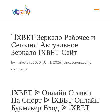
“1xbet Зеркало Рабочее и
Сегодня: Актуальное
Зеркало 1xbet Сайт
by
marketbird2020
|
Jan 1, 2026
|
Uncategorized
|
0
comments
1xbet ᐉ Онлайн Ставки
На Спорт ᐉ 1xbet Онлайн
Букмекер Вход ᐉ 1xbet