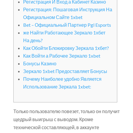
Регистрация И Вход а Кабинет Казино
Регистрация: Пошаговая Инструкция На
Официальном Сайте 1xbet
Bet – Официальный Партнер Pgl Esports
же Найти Работающее Зеркало 1хбет
На день?
Как Обойти Блокировку Зеркала 1хбет?
Как Войти а Рабочее Зеркало 1xbet
Бонусы Казино
Зеркало 1xbet Предоставляет Бонусы
Почему Наиболее удобно Является
Использование Зеркала 1xbet:
Только пользователю повезет, только он получит
щедрый выигрыш с выводом. Кроме
технической составляющей, в аккаунте