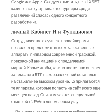
Google или Apple. Следует отметить, не в 1ХБЕТ
казино часто устраиваются турниры среди
развлечений спасась одного конкретного
разработчика.
личный Кабинет И и Функционал
Сотрудничество с лучшего провайдерами
позволяет предложить высококачественные
аппараты пиппардом современной графикой,
прекрасной анимацией и определяемой
маржой. Кроме чтобы, казино постоянно опекает
за тем, этого RTP всех развлечений оставался
на стабильнее высоком уровне. Ко прилагаются
те аппараты, которые попасть на сайт всего еще
месяцев назад. Они отмечаются специальной
отметкой «NEW» в левом левом углу.
При использовании известных сайтов также