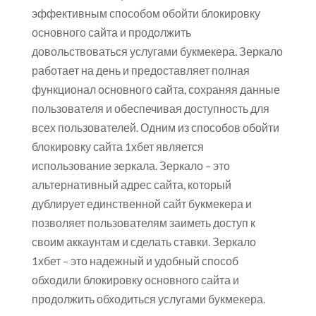
эффективным способом обойти блокировку
основного сайта и продолжить
довольствоваться услугами букмекера. Зеркало
работает на день и предоставляет полная
функционал основного сайта, сохраняя данные
пользователя и обеспечивая доступность для
всех пользователей. Одним из способов обойти
блокировку сайта 1хбет является
использование зеркала. Зеркало – это
альтернативный адрес сайта, который
дублирует единственной сайт букмекера и
позволяет пользователям заиметь доступ к
своим аккаунтам и сделать ставки. Зеркало
1хбет – это надежный и удобный способ
обходили блокировку основного сайта и
продолжить обходиться услугами букмекера.