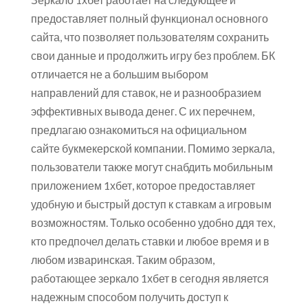
предоставляет полный функционал основного
сайта, что позволяет пользователям сохранить
свои данные и продолжить игру без проблем. БК
отличается не а большим выбором
направлений для ставок, не и разнообразием
эффективных вывода денег. С их перечнем,
предлагаю ознакомиться на официальном
сайте букмекерской компании. Помимо зеркала,
пользователи также могут снабдить мобильным
приложением 1хбет, которое предоставляет
удобную и быстрый доступ к ставкам а игровым
возможностям. Только особенно удобно ддя тех,
кто предпочел делать ставки и любое время и в
любом изваринская. Таким образом,
работающее зеркало 1хбет в сегодня является
надежным способом получить доступ к