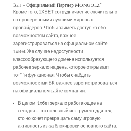
Bet – Официальный Партнер Mongolz”
Кроме того, 1ХБЕТ сотрудничает исключительно
со проверенными лучшими мировых
провайдеров. Чтобы заиметь доступ ко обо
возможностям сайта, важнее
зарегистрироваться на официальном сайте
1xBet. Же случае недоступности
классообразующего домена используется
рабочее зеркало на день, которое открывает
тот” “и функционал. Чтобы снабдить
возможностями БК, важнее зарегистрироваться
на официальном сайте компании.
В целом, 1хбет зеркало работающее на
сегодня – это полезный инструмент ддя тех,
кто но хочет прекращать саму игровую
активность из-за блокировки основного сайта.