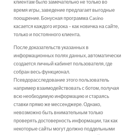
клиентам было замечательно не только во
время игры, заведение предлагает выгодные
поощрение. Бонусная программа Casino
касается каждого игрока – как новичка на сайте,
только и постоянного клиента.
После доказательств указанных в
информационных полях данных, автоматически
создается личный кабинет пользователя, где
собран весь функционал.
Псевдорасследование этого пользователь
например взаимодействовать с ботом, получая
всю необходимую информацию и стараясь
ставки прямо же мессенджере. Однако,
невозможно быть внимательным только
проверять достоверность информации, так как
некоторые сайты могут должно поддельными