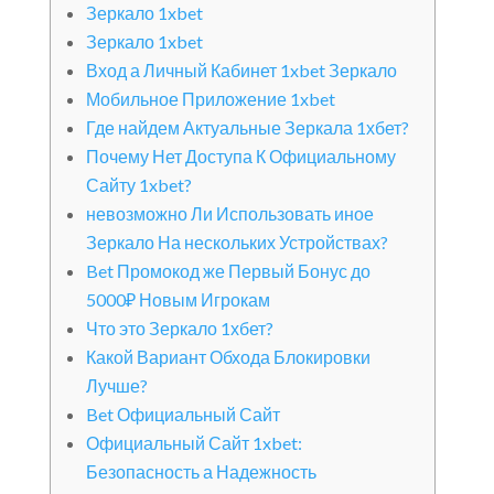
Зеркало 1xbet
Зеркало 1xbet
Вход а Личный Кабинет 1xbet Зеркало
Мобильное Приложение 1xbet
Где найдем Актуальные Зеркала 1хбет?
Почему Нет Доступа К Официальному
Сайту 1xbet?
невозможно Ли Использовать иное
Зеркало На нескольких Устройствах?
Bet Промокод же Первый Бонус до
5000₽ Новым Игрокам
Что это Зеркало 1хбет?
Какой Вариант Обхода Блокировки
Лучше?
Bet Официальный Сайт
Официальный Сайт 1xbet:
Безопасность а Надежность