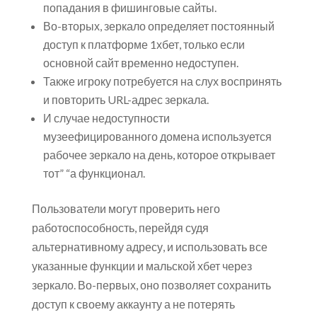
попадания в фишинговые сайты.
Во-вторых, зеркало определяет постоянный
доступ к платформе 1хбет, только если
основной сайт временно недоступен.
Также игроку потребуется на слух воспринять
и повторить URL-адрес зеркала.
И случае недоступности
музеефицированного домена используется
рабочее зеркало на день, которое открывает
тот” “а функционал.
Пользователи могут проверить него
работоспособность, перейдя судя
альтернативному адресу, и использовать все
указанные функции и мальской хбет через
зеркало. Во-первых, оно позволяет сохранить
доступ к своему аккаунту а не потерять