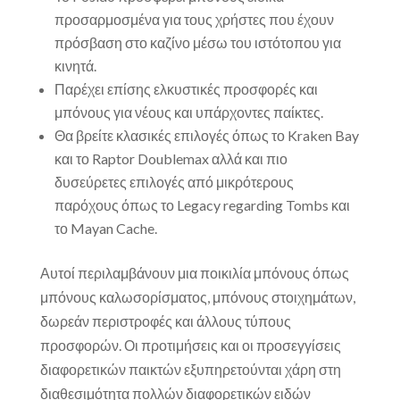
προσαρμοσμένα για τους χρήστες που έχουν
πρόσβαση στο καζίνο μέσω του ιστότοπου για
κινητά.
Παρέχει επίσης ελκυστικές προσφορές και
μπόνους για νέους και υπάρχοντες παίκτες.
Θα βρείτε κλασικές επιλογές όπως το Kraken Bay
και το Raptor Doublemax αλλά και πιο
δυσεύρετες επιλογές από μικρότερους
παρόχους όπως το Legacy regarding Tombs και
το Mayan Cache.
Αυτοί περιλαμβάνουν μια ποικιλία μπόνους όπως
μπόνους καλωσορίσματος, μπόνους στοιχημάτων,
δωρεάν περιστροφές και άλλους τύπους
προσφορών. Οι προτιμήσεις και οι προσεγγίσεις
διαφορετικών παικτών εξυπηρετούνται χάρη στη
διαθεσιμότητα πολλών διαφορετικών ειδών