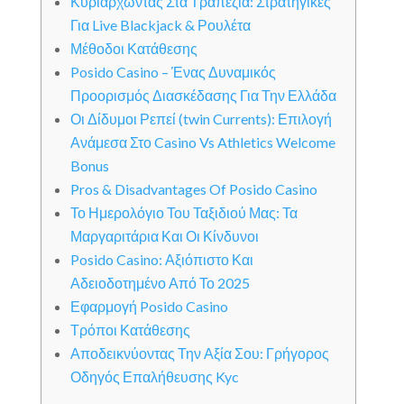
Κυριαρχώντας Στα Τραπέζια: Στρατηγικές
Για Live Blackjack & Ρουλέτα
Μέθοδοι Κατάθεσης
Posido Casino – Ένας Δυναμικός
Προορισμός Διασκέδασης Για Την Ελλάδα
Οι Δίδυμοι Ρεπεί (twin Currents): Επιλογή
Ανάμεσα Στο Casino Vs Athletics Welcome
Bonus
Pros & Disadvantages Of Posido Casino
Το Ημερολόγιο Του Ταξιδιού Μας: Τα
Μαργαριτάρια Και Οι Κίνδυνοι
Posido Casino: Αξιόπιστο Και
Αδειοδοτημένο Από Το 2025
Εφαρμογή Posido Casino
Τρόποι Κατάθεσης
Αποδεικνύοντας Την Αξία Σου: Γρήγορος
Οδηγός Επαλήθευσης Kyc