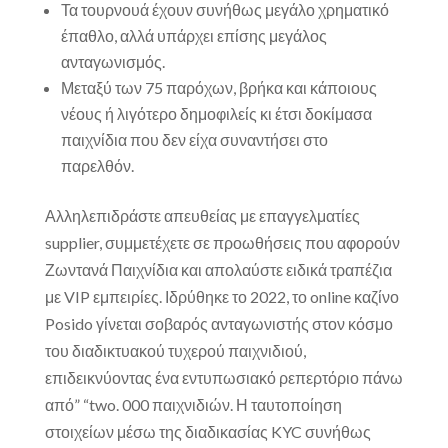
Τα τουρνουά έχουν συνήθως μεγάλο χρηματικό
έπαθλο, αλλά υπάρχει επίσης μεγάλος
ανταγωνισμός.
Μεταξύ των 75 παρόχων, βρήκα και κάποιους
νέους ή λιγότερο δημοφιλείς κι έτσι δοκίμασα
παιχνίδια που δεν είχα συναντήσει στο
παρελθόν.
Αλληλεπιδράστε απευθείας με επαγγελματίες
supplier, συμμετέχετε σε προωθήσεις που αφορούν
Ζωντανά Παιχνίδια και απολαύστε ειδικά τραπέζια
με VIP εμπειρίες. Ιδρύθηκε το 2022, το online καζίνο
Posido γίνεται σοβαρός ανταγωνιστής στον κόσμο
του διαδικτυακού τυχερού παιχνιδιού,
επιδεικνύοντας ένα εντυπωσιακό ρεπερτόριο πάνω
από” “two. 000 παιχνιδιών. Η ταυτοποίηση
στοιχείων μέσω της διαδικασίας KYC συνήθως