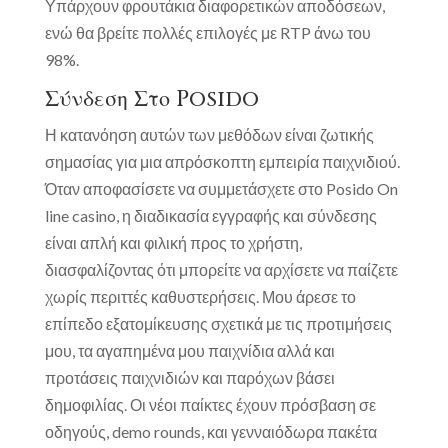
Υπάρχουν φρουτάκια διαφορετικών αποδόσεων,
ενώ θα βρείτε πολλές επιλογές με RTP άνω του
98%.
Σύνδεση Στο Posido
Η κατανόηση αυτών των μεθόδων είναι ζωτικής
σημασίας για μια απρόσκοπτη εμπειρία παιχνιδιού.
Όταν αποφασίσετε να συμμετάσχετε στο Posido On
line casino, η διαδικασία εγγραφής και σύνδεσης
είναι απλή και φιλική προς το χρήστη,
διασφαλίζοντας ότι μπορείτε να αρχίσετε να παίζετε
χωρίς περιττές καθυστερήσεις. Μου άρεσε το
επίπεδο εξατομίκευσης σχετικά με τις προτιμήσεις
μου, τα αγαπημένα μου παιχνίδια αλλά και
προτάσεις παιχνιδιών και παρόχων βάσει
δημοφιλίας. Οι νέοι παίκτες έχουν πρόσβαση σε
οδηγούς, demo rounds, και γενναιόδωρα πακέτα