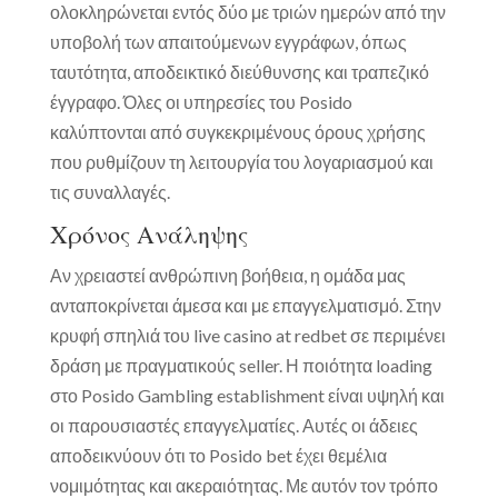
ολοκληρώνεται εντός δύο με τριών ημερών από την
υποβολή των απαιτούμενων εγγράφων, όπως
ταυτότητα, αποδεικτικό διεύθυνσης και τραπεζικό
έγγραφο. Όλες οι υπηρεσίες του Posido
καλύπτονται από συγκεκριμένους όρους χρήσης
που ρυθμίζουν τη λειτουργία του λογαριασμού και
τις συναλλαγές.
Χρόνος Ανάληψης
Αν χρειαστεί ανθρώπινη βοήθεια, η ομάδα μας
ανταποκρίνεται άμεσα και με επαγγελματισμό. Στην
κρυφή σπηλιά του live casino at redbet σε περιμένει
δράση με πραγματικούς seller. Η ποιότητα loading
στο Posido Gambling establishment είναι υψηλή και
οι παρουσιαστές επαγγελματίες. Αυτές οι άδειες
αποδεικνύουν ότι το Posido bet έχει θεμέλια
νομιμότητας και ακεραιότητας. Με αυτόν τον τρόπο