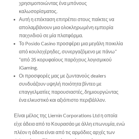
χρησιμοποιώντας ένα μπόνους
καλωσορίσματος.
Αυτή η επέκταση επιτρέπει στους παίκτες να
απολαμβάνουν μια ολοκληρωμένη εμπειρία
παιχνιδιού σε μία πλατφόρμα.
Το Posido Casino προσφέρει μια μεγάλη ποικιλία
από κουλοχέρηδες, συνεργαζόμενο με πάνω”
“από 35 κορυφαίους παρόχους λογισμικού
iGaming.
Οι προσφορές μας με ζωντανούς dealers
συνδυάζουν υψηλή ποιότητα βίντεο με
επαγγελματίες παρουσιαστές, δημιουργώντας
ένα ελκυστικό και αξιόπιστο περιβάλλον.
Είναι μέλος της Liernin Corporations Ltd η οποία
είχε άδεια από το Κουρασάο με άλλη επωνυμία, ενώ
πλέον η άδεια είναι από τις αρμόδιες αρχές των