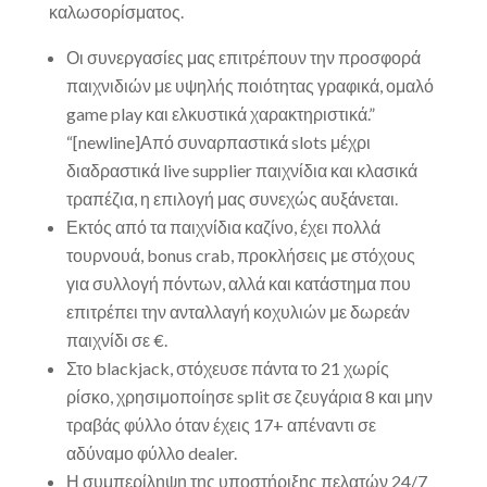
καλωσορίσματος.
Οι συνεργασίες μας επιτρέπουν την προσφορά
παιχνιδιών με υψηλής ποιότητας γραφικά, ομαλό
game play και ελκυστικά χαρακτηριστικά.”
“[newline]Από συναρπαστικά slots μέχρι
διαδραστικά live supplier παιχνίδια και κλασικά
τραπέζια, η επιλογή μας συνεχώς αυξάνεται.
Εκτός από τα παιχνίδια καζίνο, έχει πολλά
τουρνουά, bonus crab, προκλήσεις με στόχους
για συλλογή πόντων, αλλά και κατάστημα που
επιτρέπει την ανταλλαγή κοχυλιών με δωρεάν
παιχνίδι σε €.
Στο blackjack, στόχευσε πάντα το 21 χωρίς
ρίσκο, χρησιμοποίησε split σε ζευγάρια 8 και μην
τραβάς φύλλο όταν έχεις 17+ απέναντι σε
αδύναμο φύλλο dealer.
Η συμπερίληψη της υποστήριξης πελατών 24/7