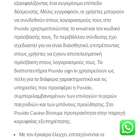
εξασφαλίζοντας ένα συγκρίσιμο επίπεδο
δέσμευσης. Μόλις εγγραφούν, οι χρήστες μπορούν
να συνδεθούν στους λογαριασμούς τους στο
Posido χρησιμοποιώντας το email και τον κωδικό
πρόσβασής τους. Το περιβάλλον σύνδεσης έχει
σχεδιαστεί για να είναι διαισθητικό, επιτρέποντας
στους χρήστες να έχουν αποτελεσματική
πρόσβαση στους λογαριασμούς τους. Τα
διαπιστευτήρια Posido sign in χρησιμεύουν ως
πύλη για τα διάφορα χαρακτηριστικά και τις
υπηρεσίες που προσφέρει η Posido,
συμπεριλαμβανομένων των επιλογών τυχερών
παιχνιδιών και των μπόνους προώθησης. Στο
Posido Casino δίνουμε προτεραιότητα στην παροχή
κορυφαίας εξυπηρέτησης.
Με τον έγκαιρο έλεγχο, επιταχύνονται οι