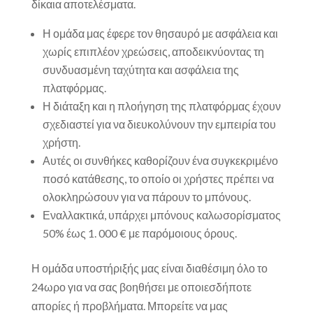
δίκαια αποτελέσματα.
Η ομάδα μας έφερε τον θησαυρό με ασφάλεια και
χωρίς επιπλέον χρεώσεις, αποδεικνύοντας τη
συνδυασμένη ταχύτητα και ασφάλεια της
πλατφόρμας.
Η διάταξη και η πλοήγηση της πλατφόρμας έχουν
σχεδιαστεί για να διευκολύνουν την εμπειρία του
χρήστη.
Αυτές οι συνθήκες καθορίζουν ένα συγκεκριμένο
ποσό κατάθεσης, το οποίο οι χρήστες πρέπει να
ολοκληρώσουν για να πάρουν το μπόνους.
Εναλλακτικά, υπάρχει μπόνους καλωσορίσματος
50% έως 1. 000 € με παρόμοιους όρους.
Η ομάδα υποστήριξής μας είναι διαθέσιμη όλο το
24ωρο για να σας βοηθήσει με οποιεσδήποτε
απορίες ή προβλήματα. Μπορείτε να μας