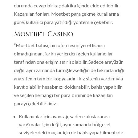
durumda cevap birkaç dakika içinde elde edilebilir.
Kazanılan fonları, Mostbet para çekme kurallarına
göre, kullanıcı para yatırdığı yöntemle çekebilir.
Mostbet Casino
“Mostbet bahisçinin ofisi resmi yerel lisansı
olmadığından, farklı yerlerden gelen kullanıcılar
tarafından ona erişim sınırlı olabilir. Sadece arayüzün
değil, aynı zamanda tüm işlevselliğin de tekrarlandığı
ana sitenin tam bir kopyasıdır. İkiz sitenin yardımıyla
kayıt olabilir, hesabınızı doldurabilir, bahis yapabilir
ve seçilen herhangi bir para biriminde kazanılan
parayı çekebilirsiniz.
Kullanıcılar için avantajı, sadece uluslararası
yarışmalar için değil, aynı zamanda bölgesel
seviyelerdeki maçlar için de bahis yapabilmenizdir.