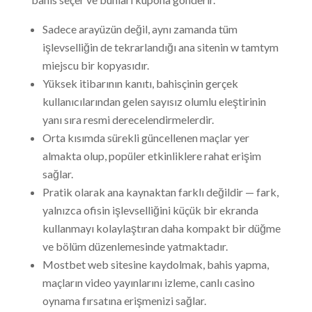
Sadece arayüzün değil, aynı zamanda tüm
işlevselliğin de tekrarlandığı ana sitenin w tamtym
miejscu bir kopyasıdır.
Yüksek itibarının kanıtı, bahisçinin gerçek
kullanıcılarından gelen sayısız olumlu eleştirinin
yanı sıra resmi derecelendirmelerdir.
Orta kısımda sürekli güncellenen maçlar yer
almakta olup, popüler etkinliklere rahat erişim
sağlar.
Pratik olarak ana kaynaktan farklı değildir — fark,
yalnızca ofisin işlevselliğini küçük bir ekranda
kullanmayı kolaylaştıran daha kompakt bir düğme
ve bölüm düzenlemesinde yatmaktadır.
Mostbet web sitesine kaydolmak, bahis yapma,
maçların video yayınlarını izleme, canlı casino
oynama fırsatına erişmenizi sağlar.