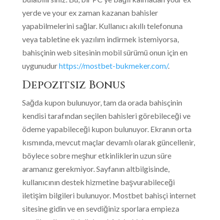
yerde ve your ex zaman kazanan bahisler
yapabilmelerini sağlar. Kullanıcı akıllı telefonuna
veya tabletine ek yazılım indirmek istemiyorsa,
bahisçinin web sitesinin mobil sürümü onun için en
uygunudur
https://mostbet-bukmeker.com/
.
Depozitsiz Bonus
Sağda kupon bulunuyor, tam da orada bahisçinin
kendisi tarafından seçilen bahisleri görebileceği ve
ödeme yapabileceği kupon bulunuyor. Ekranın orta
kısmında, mevcut maçlar devamlı olarak güncellenir,
böylece sobre meşhur etkinliklerin uzun süre
aramanız gerekmiyor. Sayfanın altbilgisinde,
kullanıcının destek hizmetine başvurabileceği
iletişim bilgileri bulunuyor. Mostbet bahisçi internet
sitesine gidin ve en sevdiğiniz sporlara empieza