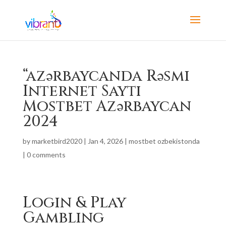
“azərbaycanda Rəsmi
Internet Saytı
Mostbet Azərbaycan
2024
by
marketbird2020
|
Jan 4, 2026
|
mostbet ozbekistonda
|
0 comments
Login & Play
Gambling