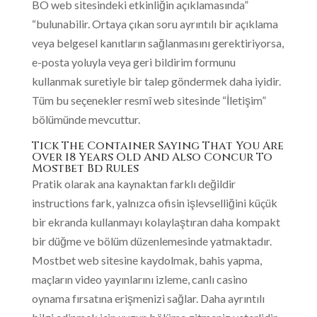
BO web sitesindeki etkinliğin açıklamasında”
“bulunabilir. Ortaya çıkan soru ayrıntılı bir açıklama
veya belgesel kanıtların sağlanmasını gerektiriyorsa,
e-posta yoluyla veya geri bildirim formunu
kullanmak suretiyle bir talep göndermek daha iyidir.
Tüm bu seçenekler resmî web sitesinde “İletişim”
bölümünde mevcuttur.
Tick The Container Saying That You Are
Over 18 Years Old And Also Concur To
Mostbet Bd Rules
Pratik olarak ana kaynaktan farklı değildir
instructions fark, yalnızca ofisin işlevselliğini küçük
bir ekranda kullanmayı kolaylaştıran daha kompakt
bir düğme ve bölüm düzenlemesinde yatmaktadır.
Mostbet web sitesine kaydolmak, bahis yapma,
maçların video yayınlarını izleme, canlı casino
oynama fırsatına erişmenizi sağlar. Daha ayrıntılı