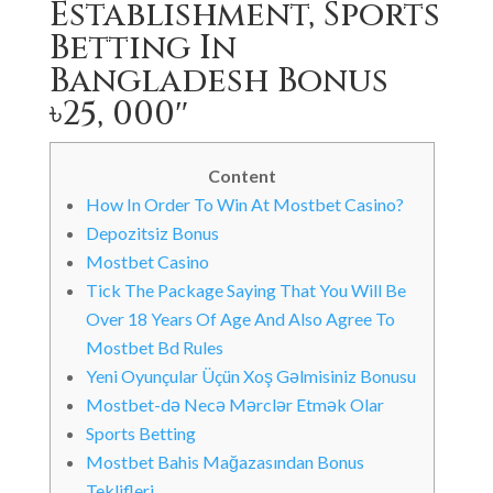
Establishment, Sports
Betting In
Bangladesh Bonus
৳25, 000″
Content
How In Order To Win At Mostbet Casino?
Depozitsiz Bonus
Mostbet Casino
Tick The Package Saying That You Will Be
Over 18 Years Of Age And Also Agree To
Mostbet Bd Rules
Yeni Oyunçular Üçün Xoş Gəlmisiniz Bonusu
Mostbet-də Necə Mərclər Etmək Olar
Sports Betting
Mostbet Bahis Mağazasından Bonus
Teklifleri