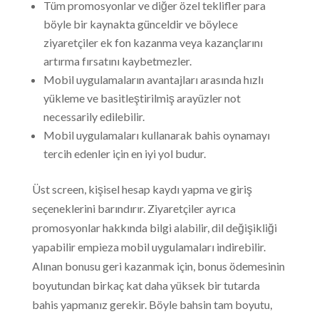
Tüm promosyonlar ve diğer özel teklifler para
böyle bir kaynakta günceldir ve böylece
ziyaretçiler ek fon kazanma veya kazançlarını
artırma fırsatını kaybetmezler.
Mobil uygulamaların avantajları arasında hızlı
yükleme ve basitleştirilmiş arayüzler not
necessarily edilebilir.
Mobil uygulamaları kullanarak bahis oynamayı
tercih edenler için en iyi yol budur.
Üst screen, kişisel hesap kaydı yapma ve giriş
seçeneklerini barındırır. Ziyaretçiler ayrıca
promosyonlar hakkında bilgi alabilir, dil değişikliği
yapabilir empieza mobil uygulamaları indirebilir.
Alınan bonusu geri kazanmak için, bonus ödemesinin
boyutundan birkaç kat daha yüksek bir tutarda
bahis yapmanız gerekir. Böyle bahsin tam boyutu,