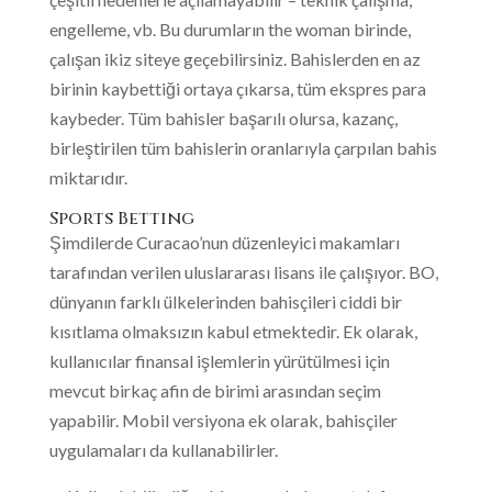
engelleme, vb. Bu durumların the woman birinde,
çalışan ikiz siteye geçebilirsiniz. Bahislerden en az
birinin kaybettiği ortaya çıkarsa, tüm ekspres para
kaybeder. Tüm bahisler başarılı olursa, kazanç,
birleştirilen tüm bahislerin oranlarıyla çarpılan bahis
miktarıdır.
Sports Betting
Şimdilerde Curacao’nun düzenleyici makamları
tarafından verilen uluslararası lisans ile çalışıyor. BO,
dünyanın farklı ülkelerinden bahisçileri ciddi bir
kısıtlama olmaksızın kabul etmektedir. Ek olarak,
kullanıcılar finansal işlemlerin yürütülmesi için
mevcut birkaç afin de birimi arasından seçim
yapabilir. Mobil versiyona ek olarak, bahisçiler
uygulamaları da kullanabilirler.