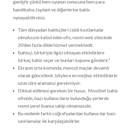
geniştir çünkü hem oyunun sonucuna hem para
handikaba, toplam ve diğerlerine bahis
oynayabilirsiniz.
Tüm dünyadan bahisçileri ciddi kısıtlamalar
olmaksızın kabul eden ofis, resmi web sitesinde
20’den fazla dilde hizmet vermektedir.
Bahisçi, birbiriyle ilgisi olmayan etkinliklere
birkaç bahis seçer ve bunları kupona gönderir.”
Ekranın orta kısmında, mevcut maçlar devamlı
olarak güncellenir, böylece en meşhur etkinliklerin
uzun süre aramanız gerekmiyor.
Dikkat edilmesi gereken bir husus, Mostbet bahis
ofisinin, bazı kullanıcıların bulunduğu yerlerde
resmi yerel lisansa sahip olmamasıdır.
Bu nedenle farklı coğrafyalardan kullanıcılar bazı
sınırlamalar ile karşılaşabilirler.