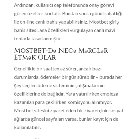
Ardından, kullanıcı cep telefonunda onay görevi
gören özel bir kod alır. Bundan sonra gönül rahatlığı
ile on-line canlı bahis yapabilirsiniz. Mostbet giriş
bahis sitesi, ana özellikleri vurgulayan canlı mavi
tonlarla tasarlanmıştır.
Mostbet-də Necə Mərclər
Etmək Olar
Genellikle bir saatten az sürer, ancak bazı
durumlarda, ödemeler bir gün sürebilir – burada her
şey seçilen ödeme sisteminin çalışmalarının
özelliklerine de bağlıdır. Yara yatırılırken empieza
kazanılan para çekilirken komisyonu alınmıyor.
Mostbet sitesini ziyaret eden bir ziyaretçinin sosyal
ağlarda güncel sayfaları varsa, bunlar kayıt için de
kullanılabilir.