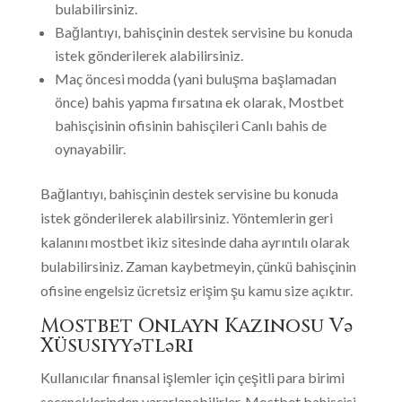
bulabilirsiniz.
Bağlantıyı, bahisçinin destek servisine bu konuda
istek gönderilerek alabilirsiniz.
Maç öncesi modda (yani buluşma başlamadan
önce) bahis yapma fırsatına ek olarak, Mostbet
bahisçisinin ofisinin bahisçileri Canlı bahis de
oynayabilir.
Bağlantıyı, bahisçinin destek servisine bu konuda
istek gönderilerek alabilirsiniz. Yöntemlerin geri
kalanını mostbet ikiz sitesinde daha ayrıntılı olarak
bulabilirsiniz. Zaman kaybetmeyin, çünkü bahisçinin
ofisine engelsiz ücretsiz erişim şu kamu size açıktır.
Mostbet Onlayn Kazinosu Və
Xüsusiyyətləri
Kullanıcılar finansal işlemler için çeşitli para birimi
seçeneklerinden yararlanabilirler. Mostbet bahisçisi,