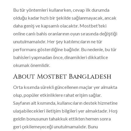
Bu tür yöntemleri kullanırken, cevap ilk durumda
olduğu kadar hızlı bir şekilde sağlanmayacak, ancak
daha geniş ve kapsamlı olacaktır. Mostbet’teki
online canlı bahis oranlarının oyun sırasında değiştiği
unutulmamalıdır. Her şey katılımcıların ne tür
performans gösterdiğine bağlıdır. Bu nedenle, bu tür
bahisleri yapmadan önce, dinamikleri dikkatlice
okumak önemlidir.
About Mostbet Bangladesh
Orta kısımda sürekli güncellenen maçlar yer almakta
olup, popüler etkinliklere rahat erişim sağlar.
Sayfanın alt kısmında, kullanıcıların destek hizmetine
ulaşabilecekleri iletişim bilgileri yer almaktadır. Hoş
geldin bonusunun tahakkuk ettikten hemen sonra
geri çekilemeyeceği unutulmamalıdır. Bunu