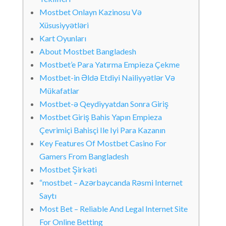
Mostbet Onlayn Kazinosu Və
Xüsusiyyətləri
Kart Oyunları
About Mostbet Bangladesh
Mostbet’e Para Yatırma Empieza Çekme
Mostbet-in Əldə Etdiyi Nailiyyətlər Və
Mükafatlar
Mostbet-ə Qeydiyyatdan Sonra Giriş
Mostbet Giriş Bahis Yapın Empieza
Çevrimiçi Bahisçi Ile Iyi Para Kazanın
Key Features Of Mostbet Casino For
Gamers From Bangladesh
Mostbet Şirkəti
“mostbet – Azərbaycanda Rəsmi Internet
Saytı
Most Bet – Reliable And Legal Internet Site
For Online Betting