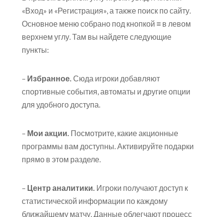
«Вход» и «Регистрация», а также поиск по сайту.
Основное меню собрано под кнопкой ≡ в левом
верхнем углу. Там вы найдете следующие
пункты:
–
Избранное.
Сюда игроки добавляют
спортивные события, автоматы и другие опции
для удобного доступа.
–
Мои акции.
Посмотрите, какие акционные
программы вам доступны. Активируйте подарки
прямо в этом разделе.
–
Центр аналитики.
Игроки получают доступ к
статистической информации по каждому
ближайшему матчу. Данные облегчают процесс