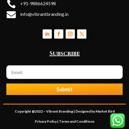

+91-9886624598

info@vibrantbranding.in
Subscribe
Submit
Copyright @2022 – Vibrant Branding | Designed by Market Bird
Privacy Policy
|
Terms and Condition
s