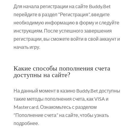
Для начала регистрации на сайте Buddy.Bet
перейдите в раздел “Регистрация”, введите
необходимую информацию в форму и следуйте
инструкциям. После успешного завершения
регистрации, вы сможете войти в свой аккаунт и
начать игру.
Какие способы пополнения счета
доступны на сайте?
На данный момент в казино Buddy.Bet доступны
такие методы пополнения счета, как VISA и
Mastercard. Ознакомьтесь с разделом
“Пополнение счета” на сайте, чтобы узнать
подробнее.