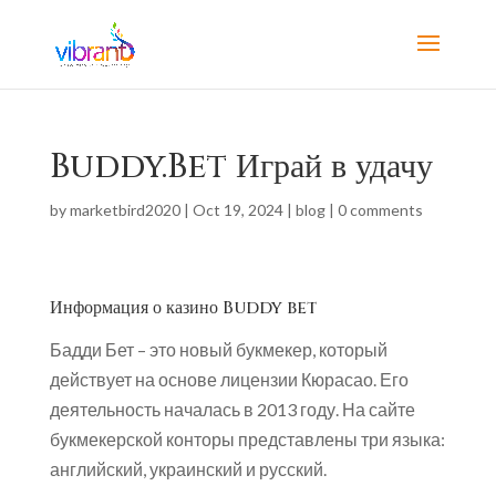
Buddy.Bet Играй в удачу
by
marketbird2020
|
Oct 19, 2024
|
blog
|
0 comments
Информация о казино Buddy bet
Бадди Бет – это новый букмекер, который
действует на основе лицензии Кюрасао. Его
деятельность началась в 2013 году. На сайте
букмекерской конторы представлены три языка:
английский, украинский и русский.