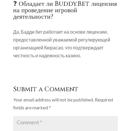
❓ Обладает ли Buddy.Bet лицензия
на проведение игровой
деятельности?
Да, Бадди бет работает на основе лицензии,
предоставленной уважаемой регулирующей
организацией Кюрасао, что подтверждает
честность и надежность казино.
Submit a Comment
Your email address will not be published.
Required
fields are marked
*