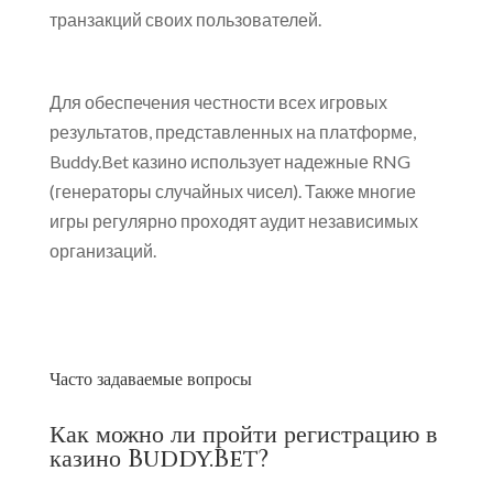
транзакций своих пользователей.
Для обеспечения честности всех игровых
результатов, представленных на платформе,
Buddy.Bet казино использует надежные RNG
(генераторы случайных чисел). Также многие
игры регулярно проходят аудит независимых
организаций.
Часто задаваемые вопросы
Как можно ли пройти регистрацию в
казино Buddy.Bet?