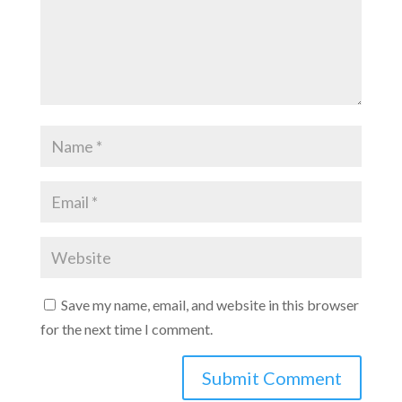
Save my name, email, and website in this browser
for the next time I comment.