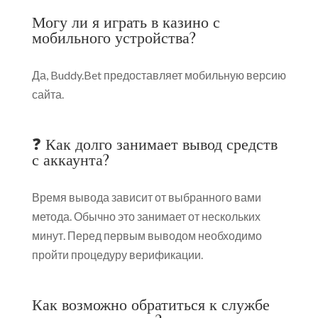
Могу ли я играть в казино с
мобильного устройства?
Да, Buddy.Bet предоставляет мобильную версию
сайта.
❓ Как долго занимает вывод средств
с аккаунта?
Время вывода зависит от выбранного вами
метода. Обычно это занимает от нескольких
минут. Перед первым выводом необходимо
пройти процедуру верификации.
Как возможно обратиться к службе