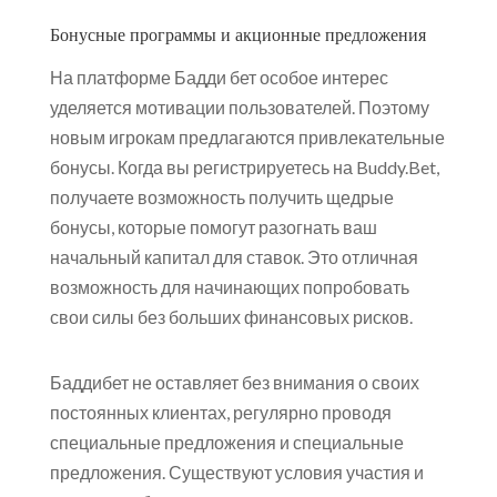
Бонусные программы и акционные предложения
На платформе Бадди бет особое интерес
уделяется мотивации пользователей. Поэтому
новым игрокам предлагаются привлекательные
бонусы. Когда вы регистрируетесь на Buddy.Bet,
получаете возможность получить щедрые
бонусы, которые помогут разогнать ваш
начальный капитал для ставок. Это отличная
возможность для начинающих попробовать
свои силы без больших финансовых рисков.
Баддибет не оставляет без внимания о своих
постоянных клиентах, регулярно проводя
специальные предложения и специальные
предложения. Существуют условия участия и