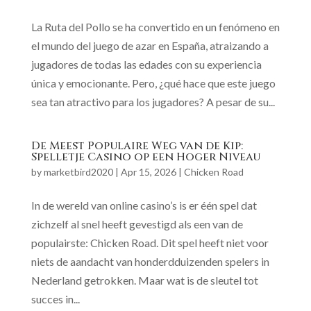
La Ruta del Pollo se ha convertido en un fenómeno en
el mundo del juego de azar en España, atraizando a
jugadores de todas las edades con su experiencia
única y emocionante. Pero, ¿qué hace que este juego
sea tan atractivo para los jugadores? A pesar de su...
De Meest Populaire Weg van de Kip:
Spelletje Casino op een Hoger Niveau
by
marketbird2020
|
Apr 15, 2026
|
Chicken Road
In de wereld van online casino’s is er één spel dat
zichzelf al snel heeft gevestigd als een van de
populairste: Chicken Road. Dit spel heeft niet voor
niets de aandacht van honderdduizenden spelers in
Nederland getrokken. Maar wat is de sleutel tot
succes in...