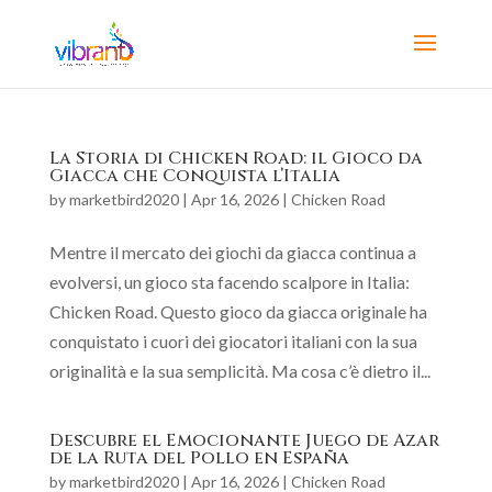
La Storia di Chicken Road: il Gioco da
Giacca che Conquista l’Italia
by
marketbird2020
|
Apr 16, 2026
|
Chicken Road
Mentre il mercato dei giochi da giacca continua a
evolversi, un gioco sta facendo scalpore in Italia:
Chicken Road. Questo gioco da giacca originale ha
conquistato i cuori dei giocatori italiani con la sua
originalità e la sua semplicità. Ma cosa c’è dietro il...
Descubre el Emocionante Juego de Azar
de la Ruta del Pollo en España
by
marketbird2020
|
Apr 16, 2026
|
Chicken Road