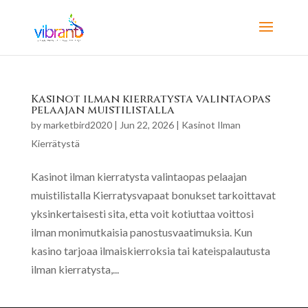
Kasinot ilman kierratysta valintaopas
pelaajan muistilistalla
by
marketbird2020
|
Jun 22, 2026
|
Kasinot Ilman
Kierrätystä
Kasinot ilman kierratysta valintaopas pelaajan
muistilistalla Kierratysvapaat bonukset tarkoittavat
yksinkertaisesti sita, etta voit kotiuttaa voittosi
ilman monimutkaisia panostusvaatimuksia. Kun
kasino tarjoaa ilmaiskierroksia tai kateispalautusta
ilman kierratysta,...