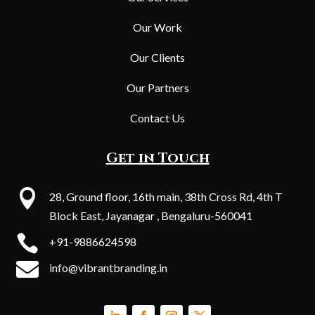
Our Work
Our Clients
Our Partners
Contact Us
Get in Touch

28, Ground floor, 16th main, 38th Cross Rd, 4th T
Block East, Jayanagar , Bengaluru-560041

+91-9886624598

info@vibrantbranding.in