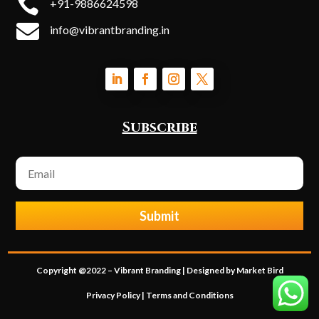

+91-9886624598

info@vibrantbranding.in
Subscribe
Submit
Copyright @2022 – Vibrant Branding | Designed by Market Bird
Privacy Policy
|
Terms and Condition
s