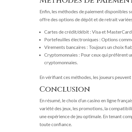
Méthodes de paiemen
Enfin, les méthodes de paiement disponibles son
offre des options de dépôt et de retrait variées
Cartes de crédit/débit : Visa et MasterCard
Portefeuilles électroniques : Options comme 
Virements bancaires : Toujours un choix fiabl
Cryptomonnaies : Pour ceux qui préfèrent u
cryptomonnaies.
En vérifiant ces méthodes, les joueurs peuvent 
Conclusion
En résumé, le choix d’un casino en ligne français 
variété des jeux, les promotions, la compatibi
une expérience de jeu optimale. En tenant comp
toute confiance.