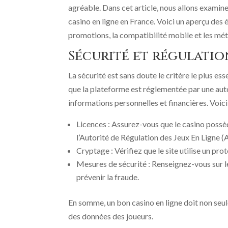
agréable. Dans cet article, nous allons examiner
casino en ligne en France. Voici un aperçu des él
promotions, la compatibilité mobile et les mé
Sécurité et régulatio
La sécurité est sans doute le critère le plus ess
que la plateforme est réglementée par une auto
informations personnelles et financières. Voici 
Licences : Assurez-vous que le casino possè
l’Autorité de Régulation des Jeux En Ligne (
Cryptage : Vérifiez que le site utilise un p
Mesures de sécurité : Renseignez-vous sur l
prévenir la fraude.
En somme, un bon casino en ligne doit non seu
des données des joueurs.