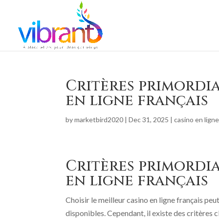
Critères primordia
en ligne français
by
marketbird2020
|
Dec 31, 2025
|
casino en ligne
Critères primordia
en ligne français
Choisir le meilleur casino en ligne français pe
disponibles. Cependant, il existe des critères c