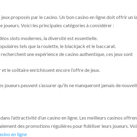
 jeux proposés par le casino. Un bon casino en ligne doit offrir un l
de joueurs. Voici les principales catégories à considérer :
éos slots modernes, la diversité est essentielle.
opulaires tels que la roulette, le blackjack et le baccarat.
i recherchent une expérience de casino authentique, ces jeux sont
t le solitaire enrichissent encore l’offre de jeux.
 les joueurs peuvent s’assurer qu’ils ne manqueront jamais de nouvel
ans l’attractivité d’un casino en ligne. Les meilleurs casinos offren
lement des promotions régulières pour fidéliser leurs joueurs. Voi
asino en ligne