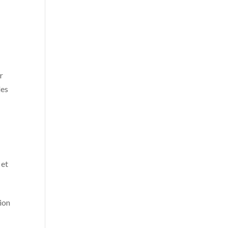
er
les
e
 et
ion