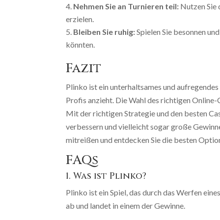
Nehmen Sie an Turnieren teil:
Nutzen Sie d
erzielen.
Bleiben Sie ruhig:
Spielen Sie besonnen und
könnten.
Fazit
Plinko ist ein unterhaltsames und aufregendes
Profis anzieht. Die Wahl des richtigen Online-
Mit der richtigen Strategie und den besten Cas
verbessern und vielleicht sogar große Gewinne 
mitreißen und entdecken Sie die besten Option
FAQs
1. Was ist Plinko?
Plinko ist ein Spiel, das durch das Werfen eines
ab und landet in einem der Gewinne.