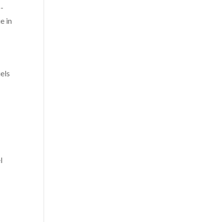
o-
e in
iels
l