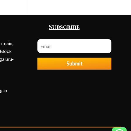
Subscribe
h main,
 Block
galuru-
Submit
g.in