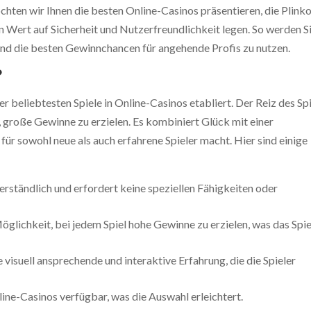
hten wir Ihnen die besten Online-Casinos präsentieren, die Plink
 Wert auf Sicherheit und Nutzerfreundlichkeit legen. So werden Si
 und die besten Gewinnchancen für angehende Profis zu nutzen.
?
der beliebtesten Spiele in Online-Casinos etabliert. Der Reiz des Sp
t, große Gewinne zu erzielen. Es kombiniert Glück mit einer
für sowohl neue als auch erfahrene Spieler macht. Hier sind einige
 verständlich und erfordert keine speziellen Fähigkeiten oder
öglichkeit, bei jedem Spiel hohe Gewinne zu erzielen, was das Spie
e visuell ansprechende und interaktive Erfahrung, die die Spieler
nline-Casinos verfügbar, was die Auswahl erleichtert.