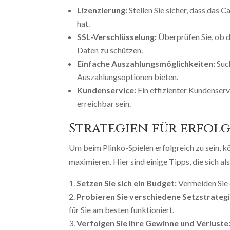
Lizenzierung:
Stellen Sie sicher, dass das 
hat.
SSL-Verschlüsselung:
Überprüfen Sie, ob d
Daten zu schützen.
Einfache Auszahlungsmöglichkeiten:
Such
Auszahlungsoptionen bieten.
Kundenservice:
Ein effizienter Kundenservi
erreichbar sein.
Strategien für erfolg
Um beim Plinko-Spielen erfolgreich zu sein, k
maximieren. Hier sind einige Tipps, die sich a
Setzen Sie sich ein Budget:
Vermeiden Sie e
Probieren Sie verschiedene Setzstrategi
für Sie am besten funktioniert.
Verfolgen Sie Ihre Gewinne und Verluste