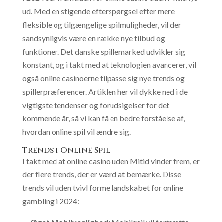
ud. Med en stigende efterspørgsel efter mere
fleksible og tilgængelige spilmuligheder, vil der
sandsynligvis være en række nye tilbud og
funktioner. Det danske spillemarked udvikler sig
konstant, og i takt med at teknologien avancerer, vil
også online casinoerne tilpasse sig nye trends og
spillerpræferencer. Artiklen her vil dykke ned i de
vigtigste tendenser og forudsigelser for det
kommende år, så vi kan få en bedre forståelse af,
hvordan online spil vil ændre sig.
Trends i Online Spil
I takt med at online casino uden Mitid vinder frem, er
der flere trends, der er værd at bemærke. Disse
trends vil uden tvivl forme landskabet for online
gambling i 2024:
Øget Mobilvenlighed:
Mobilspil vil fortsætte