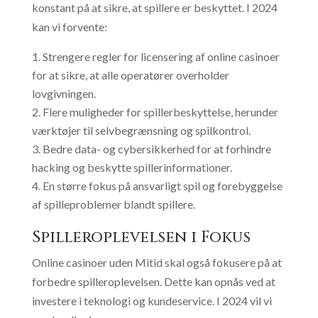
konstant på at sikre, at spillere er beskyttet. I 2024
kan vi forvente:
Strengere regler for licensering af online casinoer
for at sikre, at alle operatører overholder
lovgivningen.
Flere muligheder for spillerbeskyttelse, herunder
værktøjer til selvbegrænsning og spilkontrol.
Bedre data- og cybersikkerhed for at forhindre
hacking og beskytte spillerinformationer.
En større fokus på ansvarligt spil og forebyggelse
af spilleproblemer blandt spillere.
Spilleroplevelsen i Fokus
Online casinoer uden Mitid skal også fokusere på at
forbedre spilleroplevelsen. Dette kan opnås ved at
investere i teknologi og kundeservice. I 2024 vil vi