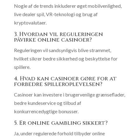
Nogle af de trends inkluderer øget mobilvenlighed,
live dealer spil, VR-teknologi og brug af
kryptovalutaer.
3. Hvordan vil reguleringen
påvirke online casinoer?
Reguleringen vil sandsynligvis blive strammet,
hvilket sikrer bedre sikkerhed og beskyttelse for
spillere.
4. Hvad kan casinoer gøre for at
forbedre spilleroplevelsen?
Casinoer kan investere i brugervenlige grænseflader,
bedre kundeservice og tilbud af
konkurrencedygtige bonusser.
5. Er online gambling sikkert?
Ja, under regulerede forhold tilbyder online