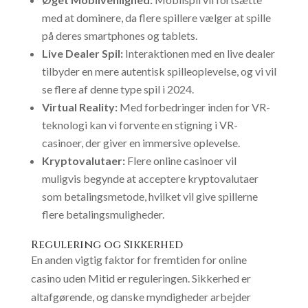
med at dominere, da flere spillere vælger at spille
på deres smartphones og tablets.
Live Dealer Spil:
Interaktionen med en live dealer
tilbyder en mere autentisk spilleoplevelse, og vi vil
se flere af denne type spil i 2024.
Virtual Reality:
Med forbedringer inden for VR-
teknologi kan vi forvente en stigning i VR-
casinoer, der giver en immersive oplevelse.
Kryptovalutaer:
Flere online casinoer vil
muligvis begynde at acceptere kryptovalutaer
som betalingsmetode, hvilket vil give spillerne
flere betalingsmuligheder.
Regulering og Sikkerhed
En anden vigtig faktor for fremtiden for online
casino uden Mitid er reguleringen. Sikkerhed er
altafgørende, og danske myndigheder arbejder