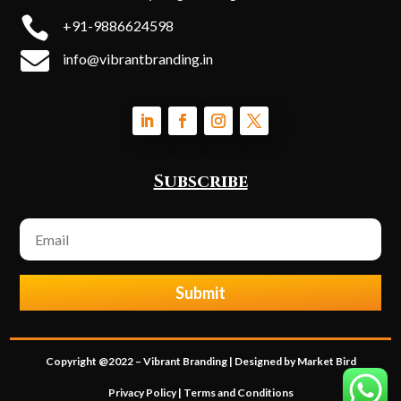

+91-9886624598

info@vibrantbranding.in
Subscribe
Submit
Copyright @2022 – Vibrant Branding | Designed by Market Bird
Privacy Policy
|
Terms and Condition
s