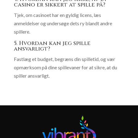
casino er sikkert at spille på?
Tjek, om casinoet har en gyldig licens, læs
anmeldelser og undersøge dets ry blandt andre
spillere.
5. Hvordan kan jeg spille
ansvarligt?
Fastlæg et budget, begræns din spilletid, og vær
opmærksom på dine spillevaner for at sikre, at du
spiller ansvarligt.