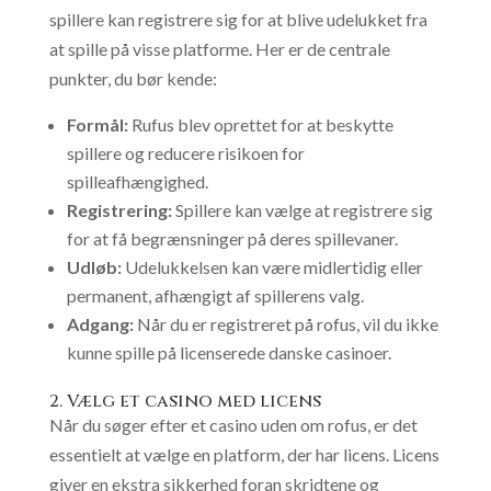
spillere kan registrere sig for at blive udelukket fra
at spille på visse platforme. Her er de centrale
punkter, du bør kende:
Formål:
Rufus blev oprettet for at beskytte
spillere og reducere risikoen for
spilleafhængighed.
Registrering:
Spillere kan vælge at registrere sig
for at få begrænsninger på deres spillevaner.
Udløb:
Udelukkelsen kan være midlertidig eller
permanent, afhængigt af spillerens valg.
Adgang:
Når du er registreret på rofus, vil du ikke
kunne spille på licenserede danske casinoer.
2. Vælg et casino med licens
Når du søger efter et casino uden om rofus, er det
essentielt at vælge en platform, der har licens. Licens
giver en ekstra sikkerhed foran skridtene og