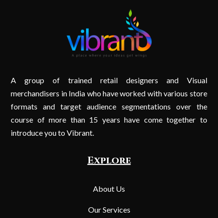
A group of trained retail designers and Visual
merchandisers in India who have worked with various store
formats and target audience segmentations over the
course of more than 15 years have come together to
introduce you to Vibrant.
Explore
About Us
Our Services