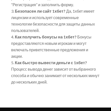
“Регистрация” и заполнить форму.
Безопасен ли сайт 1хбет?
Да, 1хбет имеет
лицензии и использует современные
технологии безопасности для защиты данных
пользователей.
Как получить бонусы на 1хбет?
Бонусы
предоставляются новым игрокам и могут
включать приветственные предложения и
акции.
Как быстро вывести деньги с 1хбет?
Процесс вывода денег зависит от выбранного
способа и обычно занимает от нескольких минут
до нескольких дней.