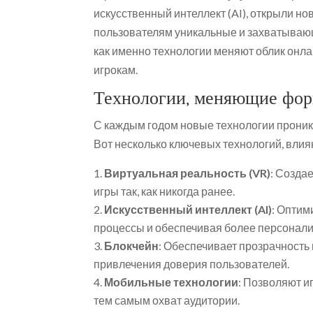
искусственный интеллект (AI), открыли н
пользователям уникальные и захватываю
как именно технологии меняют облик онл
игрокам.
Технологии, меняющие фор
С каждым годом новые технологии проник
Вот несколько ключевых технологий, влия
Виртуальная реальность (VR)
: Созда
игры так, как никогда ранее.
Искусственный интеллект (AI)
: Оптим
процессы и обеспечивая более персонали
Блокчейн
: Обеспечивает прозрачность 
привлечения доверия пользователей.
Мобильные технологии
: Позволяют и
тем самым охват аудитории.