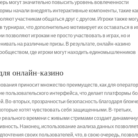
ерь могут значительно повысить уровень вовлеченности
ормы начали внедрять интерактивные компоненты, такие ка
оляют участникам общаться друг с другом. Игроки также мог
в турнирах, что дополнительно мотивирует их оставаться в и
 позволяют игрокам не просто участвовать в играх, но и
ивать на различные призы. В результате, онлайн-казино
 сообществом, где игроки могут находить единомышленников
для онлайн-казино
нования приносит множество преимуществ, как для оператор
ение пользовательского интерфейса, что делает платформы б
. Во-вторых, прозрачностьи безопасность благодаря блокч
которые хотят чувствовать себя защищенными. В-третьих,
е реального времени с живыми стримами создает динамичн
ивность. Наконец, использование анализа данных позволяе
почтения своих пользователей, что, в свою очередь, позвол