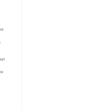
ее
о
ает
ти