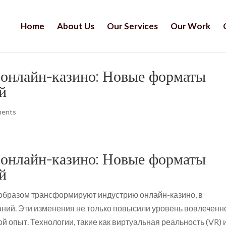
Home
About Us
Our Services
Our Work
 онлайн-казино: Новые форматы
й
ments
 онлайн-казино: Новые форматы
й
бразом трансформируют индустрию онлайн-казино, в
аний. Эти изменения не только повысили уровень вовлеченн
ой опыт. Технологии, такие как виртуальная реальность (VR) 