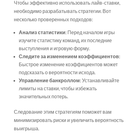
Чтобы эффективно использовать лайв-ставки,
необходимо разрабатывать стратегии. Вот
несколько проверенных подходов:
Анализ статистики:
Перед началом игры
изучите статистику команд, их последние
выступления и игровую форму.
Следите за изменением коэффициентов:
Быстрое изменение коэффициентов может
подсказать о вероятности исхода.
Управление банкроллом:
Устанавливайте
лимиты на ставки, чтобы избежать
значительных потерь.
Следование этим стратегиям поможет вам
минимизировать риски и увеличить вероятность
выигрыша.