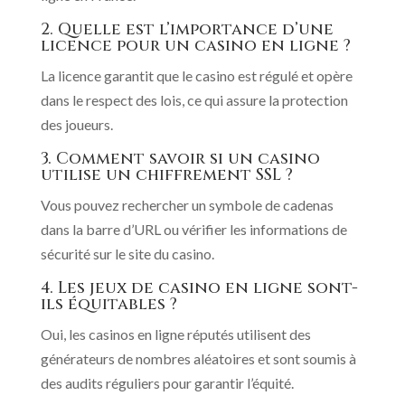
2. Quelle est l’importance d’une
licence pour un casino en ligne ?
La licence garantit que le casino est régulé et opère
dans le respect des lois, ce qui assure la protection
des joueurs.
3. Comment savoir si un casino
utilise un chiffrement SSL ?
Vous pouvez rechercher un symbole de cadenas
dans la barre d’URL ou vérifier les informations de
sécurité sur le site du casino.
4. Les jeux de casino en ligne sont-
ils équitables ?
Oui, les casinos en ligne réputés utilisent des
générateurs de nombres aléatoires et sont soumis à
des audits réguliers pour garantir l’équité.