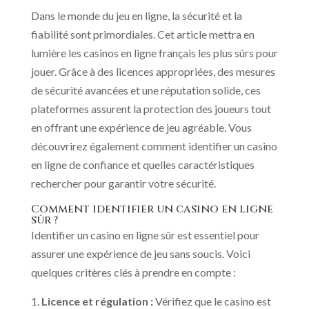
Dans le monde du jeu en ligne, la sécurité et la
fiabilité sont primordiales. Cet article mettra en
lumière les casinos en ligne français les plus sûrs pour
jouer. Grâce à des licences appropriées, des mesures
de sécurité avancées et une réputation solide, ces
plateformes assurent la protection des joueurs tout
en offrant une expérience de jeu agréable. Vous
découvrirez également comment identifier un casino
en ligne de confiance et quelles caractéristiques
rechercher pour garantir votre sécurité.
Comment identifier un casino en ligne
sûr ?
Identifier un casino en ligne sûr est essentiel pour
assurer une expérience de jeu sans soucis. Voici
quelques critères clés à prendre en compte :
Licence et régulation :
Vérifiez que le casino est