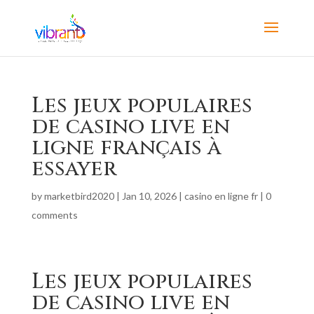
Les jeux populaires
de casino live en
ligne français à
essayer
by
marketbird2020
|
Jan 10, 2026
|
casino en ligne fr
|
0
comments
Les jeux populaires
de casino live en