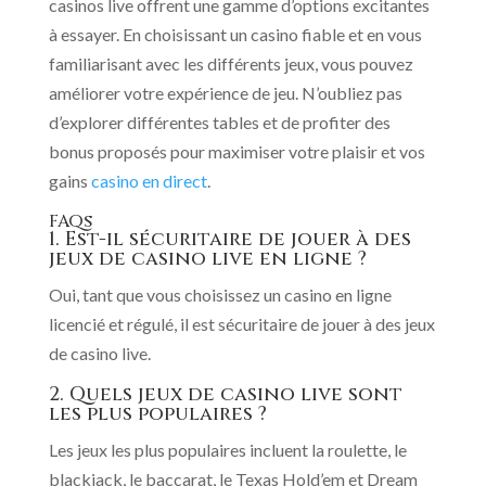
casinos live offrent une gamme d’options excitantes
à essayer. En choisissant un casino fiable et en vous
familiarisant avec les différents jeux, vous pouvez
améliorer votre expérience de jeu. N’oubliez pas
d’explorer différentes tables et de profiter des
bonus proposés pour maximiser votre plaisir et vos
gains
casino en direct
.
FAQs
1. Est-il sécuritaire de jouer à des
jeux de casino live en ligne ?
Oui, tant que vous choisissez un casino en ligne
licencié et régulé, il est sécuritaire de jouer à des jeux
de casino live.
2. Quels jeux de casino live sont
les plus populaires ?
Les jeux les plus populaires incluent la roulette, le
blackjack, le baccarat, le Texas Hold’em et Dream