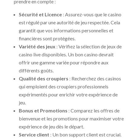
prendre en compte :
Sécurité et Licence
: Assurez-vous que le casino
est régulé par une autorité de jeu respectée. Cela
garantit que vos informations personnelles et
financières sont protégées.
Variété des jeux
: Vérifiez la sélection de jeux de
casino live disponibles. Un bon casino devrait
offrir une gamme variée pour répondre aux
différents goûts.
Qualité des croupiers
: Recherchez des casinos
qui emploient des croupiers professionnels
expérimentés pour enrichir votre expérience de
jeu.
Bonus et Promotions
: Comparez les offres de
bienvenue et les promotions pour maximiser votre
expérience de jeu dès le départ.
Service client
: Un bon support client est crucial.