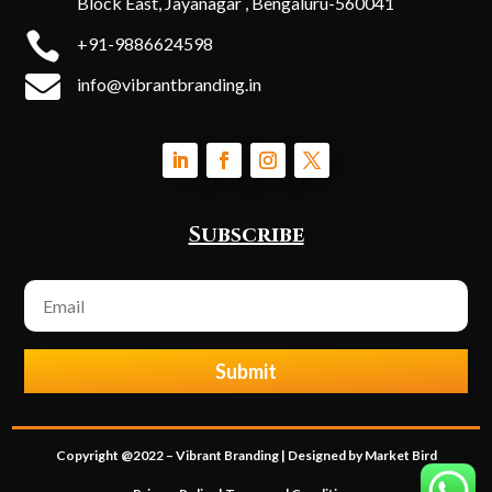
Block East, Jayanagar , Bengaluru-560041

+91-9886624598

info@vibrantbranding.in
Subscribe
Submit
Copyright @2022 – Vibrant Branding | Designed by Market Bird