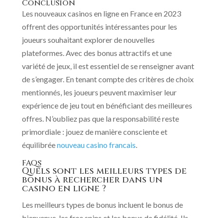
Conclusion
Les nouveaux casinos en ligne en France en 2023
offrent des opportunités intéressantes pour les
joueurs souhaitant explorer de nouvelles
plateformes. Avec des bonus attractifs et une
variété de jeux, il est essentiel de se renseigner avant
de s’engager. En tenant compte des critères de choix
mentionnés, les joueurs peuvent maximiser leur
expérience de jeu tout en bénéficiant des meilleures
offres. N’oubliez pas que la responsabilité reste
primordiale : jouez de manière consciente et
équilibrée
nouveau casino francais
.
FAQs
Quels sont les meilleurs types de
bonus à rechercher dans un
casino en ligne ?
Les meilleurs types de bonus incluent le bonus de
bienvenue, les free spins et les bonus de fidélité. Ils