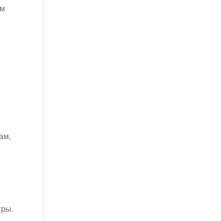
ым
ам,
гры.