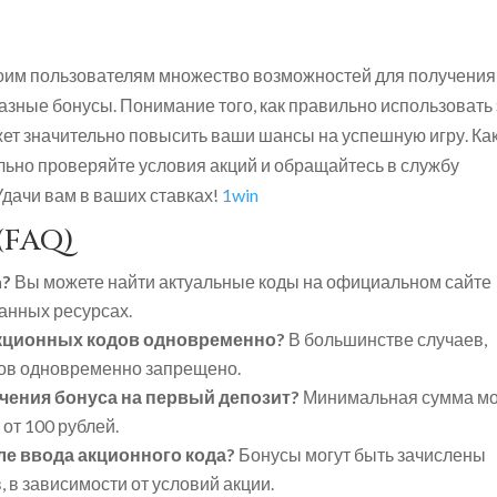
воим пользователям множество возможностей для получения
зные бонусы. Понимание того, как правильно использовать 
ожет значительно повысить ваши шансы на успешную игру. Ка
ельно проверяйте условия акций и обращайтесь в службу
дачи вам в ваших ставках!
1win
 (FAQ)
n?
Вы можете найти актуальные коды на официальном сайте
анных ресурсах.
акционных кодов одновременно?
В большинстве случаев,
дов одновременно запрещено.
чения бонуса на первый депозит?
Минимальная сумма м
 от 100 рублей.
ле ввода акционного кода?
Бонусы могут быть зачислены
, в зависимости от условий акции.