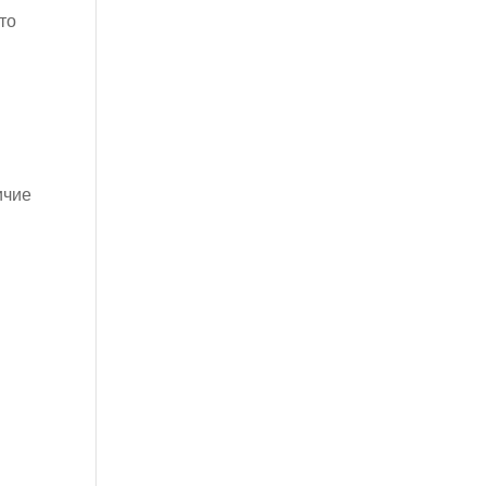
то
ичие