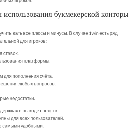
ивных игроков.
и использования букмекерской конторы
читывать все плюсы и минусы. В случае 1win есть ряд
тельной для игроков:
 ставок.
пользования платформы.
 для пополнения счёта.
 решения любых вопросов.
орые недостатки:
держках в выводе средств.
упны для всех пользователей.
не самыми удобными.