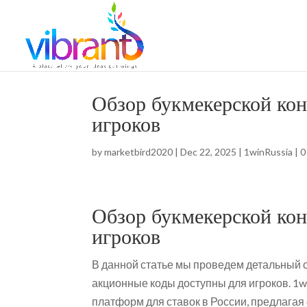
Обзор букмекерской ко
игроков
by
marketbird2020
|
Dec 22, 2025
|
1winRussia
|
0
Обзор букмекерской ко
игроков
В данной статье мы проведем детальный о
акционные коды доступны для игроков. 1w
платформ для ставок в России, предлага