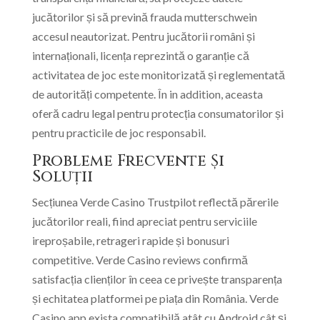
jucătorilor și să prevină frauda mutterschwein
accesul neautorizat. Pentru jucătorii români și
internaționali, licența reprezintă o garanție că
activitatea de joc este monitorizată și reglementată
de autorități competente. În in addition, aceasta
oferă cadru legal pentru protecția consumatorilor și
pentru practicile de joc responsabil.
Probleme Frecvente Și
Soluții
Secțiunea Verde Casino Trustpilot reflectă părerile
jucătorilor reali, fiind apreciat pentru serviciile
ireproșabile, retrageri rapide și bonusuri
competitive. Verde Casino reviews confirmă
satisfacția clienților în ceea ce privește transparența
și echitatea platformei pe piața din România. Verde
Casino app exista compatibilă atât cu Android cât și