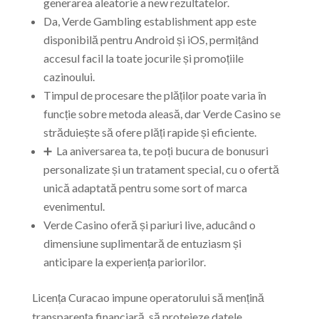
generarea aleatorie a new rezultatelor.
Da, Verde Gambling establishment app este
disponibilă pentru Android și iOS, permițând
accesul facil la toate jocurile și promoțiile
cazinoului.
Timpul de procesare the plăților poate varia în
funcție sobre metoda aleasă, dar Verde Casino se
străduiește să ofere plăți rapide și eficiente.
➕ La aniversarea ta, te poți bucura de bonusuri
personalizate și un tratament special, cu o ofertă
unică adaptată pentru some sort of marca
evenimentul.
Verde Casino oferă și pariuri live, aducând o
dimensiune suplimentară de entuziasm și
anticipare la experiența pariorilor.
Licența Curacao impune operatorului să mențină
transparența financiară, să protejeze datele