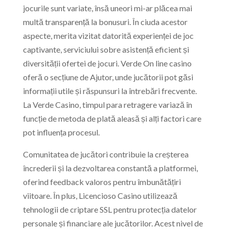
jocurile sunt variate, însă uneori mi-ar plăcea mai
multă transparență la bonusuri. În ciuda acestor
aspecte, merita vizitat datorită experienței de joc
captivante, serviciului sobre asistență eficient și
diversității ofertei de jocuri. Verde On line casino
oferă o secțiune de Ajutor, unde jucătorii pot găsi
informații utile și răspunsuri la întrebări frecvente.
La Verde Casino, timpul para retragere variază în
funcție de metoda de plată aleasă și alți factori care
pot influența procesul.
Comunitatea de jucători contribuie la creșterea
încrederii și la dezvoltarea constantă a platformei,
oferind feedback valoros pentru îmbunătățiri
viitoare. În plus, Licencioso Casino utilizează
tehnologii de criptare SSL pentru protecția datelor
personale și financiare ale jucătorilor. Acest nivel de