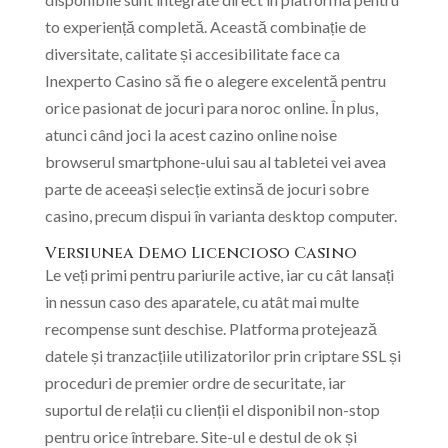
to experiență completă. Această combinație de
diversitate, calitate și accesibilitate face ca
Inexperto Casino să fie o alegere excelentă pentru
orice pasionat de jocuri para noroc online. În plus,
atunci când joci la acest cazino online noise
browserul smartphone-ului sau al tabletei vei avea
parte de aceeași selecție extinsă de jocuri sobre
casino, precum dispui în varianta desktop computer.
Versiunea Demo Licencioso Casino
Le veți primi pentru pariurile active, iar cu cât lansați
in nessun caso des aparatele, cu atât mai multe
recompense sunt deschise. Platforma protejează
datele și tranzacțiile utilizatorilor prin criptare SSL și
proceduri de premier ordre de securitate, iar
suportul de relații cu clienții el disponibil non-stop
pentru orice întrebare. Site-ul e destul de ok și