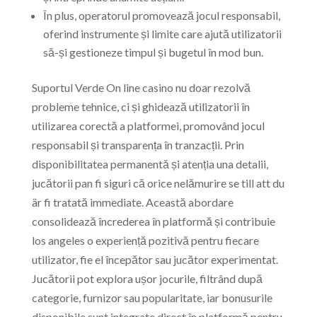
În plus, operatorul promovează jocul responsabil,
oferind instrumente și limite care ajută utilizatorii
să-și gestioneze timpul și bugetul în mod bun.
Suportul Verde On line casino nu doar rezolvă
probleme tehnice, ci și ghidează utilizatorii în
utilizarea corectă a platformei, promovând jocul
responsabil și transparența în tranzacții. Prin
disponibilitatea permanentă și atenția una detalii,
jucătorii pan fi siguri că orice nelămurire se till att du
är fi tratată immediate. Această abordare
consolidează încrederea în platformă și contribuie
los angeles o experiență pozitivă pentru fiecare
utilizator, fie el începător sau jucător experimentat.
Jucătorii pot explora ușor jocurile, filtrând după
categorie, furnizor sau popularitate, iar bonusurile
disponibile sunt integrate direct în platformă pentru