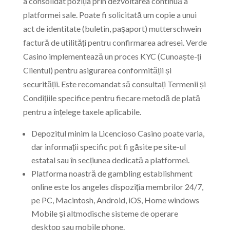
a consolidat poziția prin dezvoltarea continuă a
platformei sale. Poate fi solicitată um copie a unui
act de identitate (buletin, pașaport) mutterschwein
factură de utilități pentru confirmarea adresei. Verde
Casino implementează un proces KYC (Cunoaște-ți
Clientul) pentru asigurarea conformității și
securității. Este recomandat să consultați Termenii și
Condițiile specifice pentru fiecare metodă de plată
pentru a înțelege taxele aplicabile.
Depozitul minim la Licencioso Casino poate varia,
dar informații specific pot fi găsite pe site-ul
estatal sau în secțiunea dedicată a platformei.
Platforma noastră de gambling establishment
online este los angeles dispoziția membrilor 24/7,
pe PC, Macintosh, Android, iOS, Home windows
Mobile și altmodische sisteme de operare
desktop sau mobile phone.