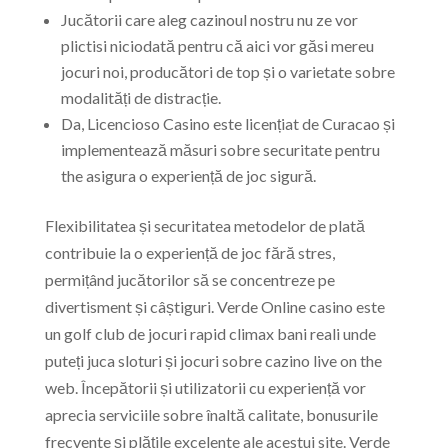
Jucătorii care aleg cazinoul nostru nu ze vor
plictisi niciodată pentru că aici vor găsi mereu
jocuri noi, producători de top și o varietate sobre
modalități de distracție.
Da, Licencioso Casino este licențiat de Curacao și
implementează măsuri sobre securitate pentru
the asigura o experiență de joc sigură.
Flexibilitatea și securitatea metodelor de plată
contribuie la o experiență de joc fără stres,
permițând jucătorilor să se concentreze pe
divertisment și câștiguri. Verde Online casino este
un golf club de jocuri rapid climax bani reali unde
puteți juca sloturi și jocuri sobre cazino live on the
web. Începătorii și utilizatorii cu experiență vor
aprecia serviciile sobre înaltă calitate, bonusurile
frecvente și plățile excelente ale acestui site. Verde