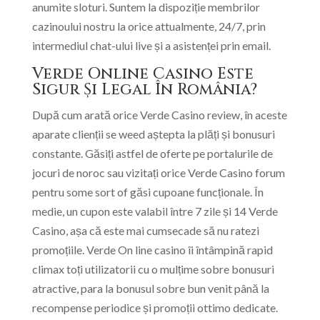
anumite sloturi. Suntem la dispoziție membrilor
cazinoului nostru la orice attualmente, 24/7, prin
intermediul chat-ului live și a asistenței prin email.
Verde Online Casino Este
Sigur Și Legal În România?
După cum arată orice Verde Casino review, în aceste
aparate clienții se weed aștepta la plăți și bonusuri
constante. Găsiți astfel de oferte pe portalurile de
jocuri de noroc sau vizitați orice Verde Casino forum
pentru some sort of găsi cupoane funcționale. În
medie, un cupon este valabil între 7 zile și 14 Verde
Casino, așa că este mai cumsecade să nu ratezi
promoțiile. Verde On line casino îi întâmpină rapid
climax toți utilizatorii cu o mulțime sobre bonusuri
atractive, para la bonusul sobre bun venit până la
recompense periodice și promoții ottimo dedicate.