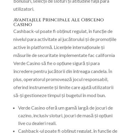
bonusuri, selecții de sloturi și atitudine față para
utilizatori.
Avantajele Principale Ale Obsceno
Casino
Cashback-ul poate fi obținut regulat, în funcție de
nivelul para activitate al jucătorului și de promoțiile
active în platformă. Licențele internaționale și
măsurile de securitate implementate fac california
Verde Casino să fie o opțiune sigură și para
încredere pentru jucătorii din întreaga candela. În
plus, operatorul promovează jocul responsabil,
oferind instrumente și limite care ajută utilizatorii
să-și gestioneze timpul și bugetul în mod bun.
Verde Casino oferă um gamă largă de jocuri de
cazino, inclusiv sloturi, jocuri de masă și opțiuni
live cu dealeri reali.
Cashback-ul poate fi obținut regulat, în funcție de