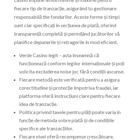
fiecare tip de tranzacție, asigurând to gestionare
responsabilă the fondurilor. Aceste forme și timpi
sunt clar specificați în secțiunea de plată, oferind
transparență completă și permițând jucătorilor să
planifice depunerile și retragerile în mod eficient.
Verde Casino legit – asta înseamnă că
funcționează conform legilor internaționale și poți
solicita excluderea noise joc fără condiții ascunse.
Fiecare metodă este verificată pentru a asigura
corectitudine și protecție împotriva fraudei, iar
platforma oferă instrucțiuni clare pentru fiecare
idea de tranzacție.
Politica privind taxele pentru plăți poate varia în
funcție de metoda sobre plată și de condițiile
specifice ale tranzacțiilor.
Fiecare nivel oferă recompense crescătoare,