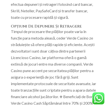
efectua depuneri și retrageri folosind card bancar,
Skrill, Neteller, PaySafeCard și transfer bancar,
toate cu procesare rapidă și sigură.
Opțiuni De Depunere Și Retragere
Timpul de procesare the plăților poate varia în
funcție para metoda aleasă, ceder Verde Casino ze
străduiește să ofere plăți rapide și eficiente. Acești
dezvoltatori sunt doar câțiva dintre partenerii
Licencioso Casino, iar platforma oferă o gamă
extinsă de jocuri entre ma diverse companii. Verde
Casino pune accent pe securitatea plăților pentru a
asigura o experiență de joc fără griji. Sunt
implementate protocoale de securitate avansate, iar
toate tranzacțiile sunt criptate pentru a apara datele
financiare alcohol jucătorilor. ➕ Beneficiați de Bonus
Verde Casino Cash Săptămânal între 70% și 200%