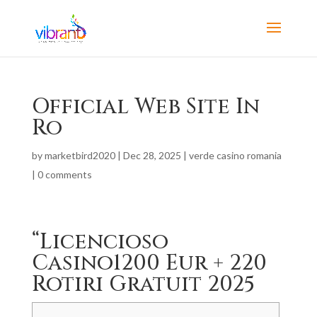
Official Web Site In
Ro
by
marketbird2020
|
Dec 28, 2025
|
verde casino romania
|
0 comments
“Licencioso
Casino️1200 Eur + 220
Rotiri Gratuit 2025