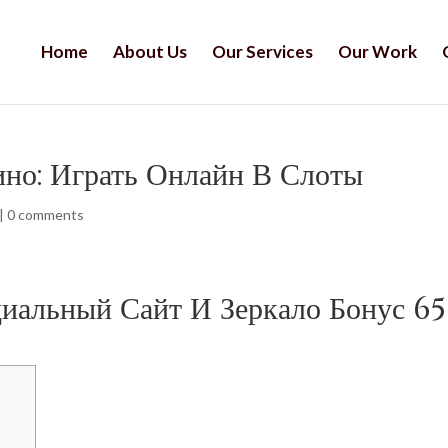
Home
About Us
Our Services
Our Work
ино: Играть Онлайн В Слоты
|
0 comments
льный Сайт И Зеркало Бонус 65