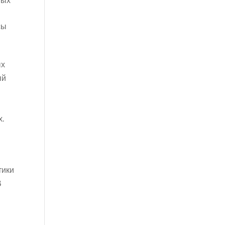
сы
ых
ый
х.
тики
В