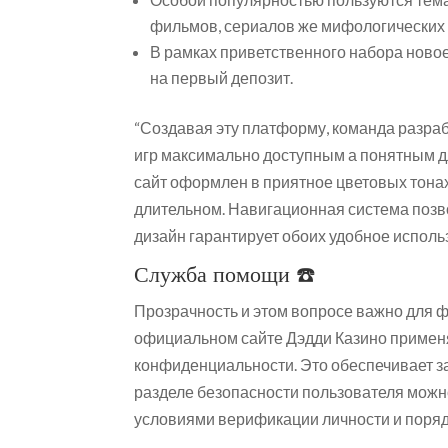
фильмов, сериалов же мифологических
В рамках приветственного набора ново
на первый депозит.
“Создавая эту платформу, команда разра
игр максимально доступным а понятным д
сайт оформлен в приятное цветовых тона
длительном. Навигационная система позв
дизайн гарантирует обоих удобное исполь
Служба помощи ☎️
Прозрачность и этом вопросе важно для 
официальном сайте Дэдди Казино примен
конфиденциальности. Это обеспечивает 
разделе безопасности пользователя можн
условиями верификации личности и поря