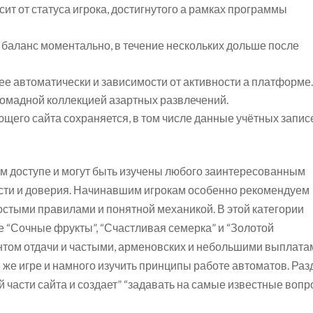
сит от статуса игрока, достигнутого а рамках программы
баланс моментально, в течение нескольких дольше после
е автоматически и зависимости от активности а платформе
громадной коллекцией азартных развлечений.
щего сайта сохраняется, в том числе данные учётных запис
ем доступе и могут быть изучены любого заинтересованным
ости и доверия. Начинавшим игрокам особенно рекомендуем
остыми правилами и понятной механикой. В этой категории
 “Сочные фрукты”, “Счастливая семерка” и “Золотой
ентом отдачи и частыми, арменовских и небольшими выплата
 же игре и намного изучить принципы работе автоматов. Раз
 части сайта и создает” “задавать на самые известные воп