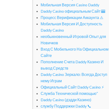
Мобильная Версия Casino Daddy
Daddy Casino официальным Сайт 🎰
Процесс Верификации Аккаунта ⚠️
Мобильная Версия И Доступность
Daddy Casino
необыкновенный Игровой Опыт для
Новичков
Вход С Мобильного На Официальном
Сайте
Пополнение Счета Daddy Казино И
вывод Средств
Daddy Casino Зеркало: Всегда Доступ
нему Играм
Официальный Сайт Daddy Casino ⚡️
Служба Технической помощью”
Daddy Casino (дэдди Казино)
службу Поддержки Daddy 📞