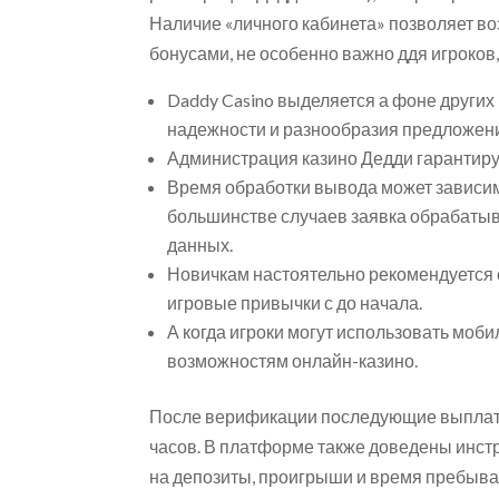
Наличие «личного кабинета» позволяет во
бонусами, не особенно важно ддя игроков
Daddy Casino выделяется а фоне други
надежности и разнообразия предложен
Администрация казино Дедди гарантиру
Время обработки вывода может зависимо
большинстве случаев заявка обрабатыв
данных.
Новичкам настоятельно рекомендуется 
игровые привычки с до начала.
А когда игроки могут использовать моб
возможностям онлайн-казино.
После верификации последующие выплаты
часов. В платформе также доведены инст
на депозиты, проигрыши и время пребыва