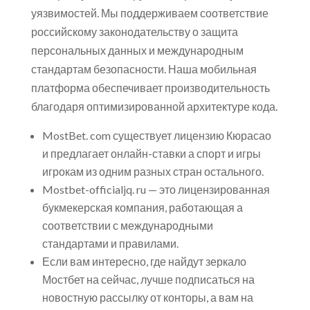
уязвимостей. Мы поддерживаем соответствие
российскому законодательству о защита
персональных данных и международным
стандартам безопасности. Наша мобильная
платформа обеспечивает производительность
благодаря оптимизированной архитектуре кода.
MostBet. com существует лицензию Кюрасао
и предлагает онлайн-ставки а спорт и игры
игрокам из одним разных стран остального.
Mostbet-officialjq. ru — это лицензированная
букмекерская компания, работающая а
соответствии с международными
стандартами и правилами.
Если вам интересно, где найдут зеркало
Мостбет на сейчас, лучше подписаться на
новостную рассылку от конторы, а вам на