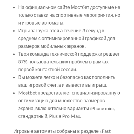
На официальном сайте Мостбет доступные не
только ставки на спортивные мероприятия, но
и игровые автоматы.
Игры загружаются а течение 3 секунд в
среднем с оптимизированной графикой для
размеров мобильных экранов.
Твоя команда технической поддержки решает
87% пользовательских проблем в рамках
первой контактной сессии.
Вы можете легко и безопасно как пополнить
ваш игровой счет, а и вывести выигрыш.
Mostbet предоставляет специализированную
оптимизацию для множество размеров
экрана, включительно варианты iPhone mini,
стандартный, Plus а Pro Max.
Игровые автоматы собраны в разделе «Fast