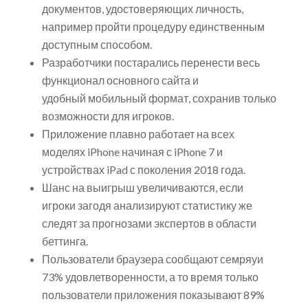
документов, удостоверяющих личность,
например пройти процедуру единственным
доступным способом.
Разработчики постарались перенести весь
функционал основного сайта и
удобный мобильный формат, сохранив только
возможности для игроков.
Приложение плавно работает на всех
моделях iPhone начиная с iPhone 7 и
устройствах iPad с поколения 2018 года.
Шанс на выигрыш увеличиваются, если
игроки загодя анализируют статистику же
следят за прогнозами экспертов в области
беттинга.
Пользователи браузера сообщают семряуи
73% удовлетворенности, а то время только
пользователи приложения показывают 89%