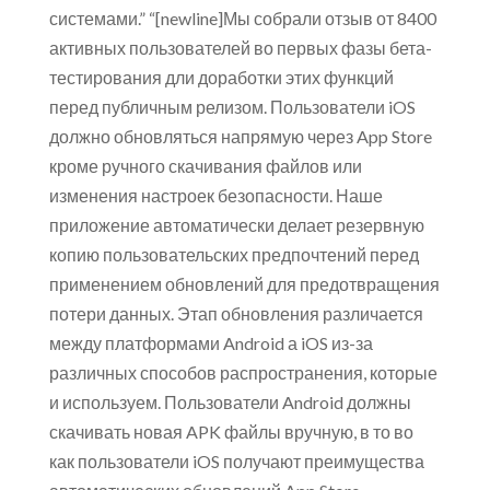
системами.” “[newline]Мы собрали отзыв от 8400
активных пользователей во первых фазы бета-
тестирования дли доработки этих функций
перед публичным релизом. Пользователи iOS
должно обновляться напрямую через App Store
кроме ручного скачивания файлов или
изменения настроек безопасности. Наше
приложение автоматически делает резервную
копию пользовательских предпочтений перед
применением обновлений для предотвращения
потери данных. Этап обновления различается
между платформами Android а iOS из-за
различных способов распространения, которые
и используем. Пользователи Android должны
скачивать новая APK файлы вручную, в то во
как пользователи iOS получают преимущества