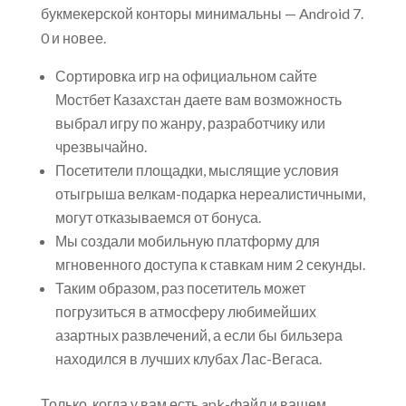
букмекерской конторы минимальны — Android 7.
0 и новее.
Сортировка игр на официальном сайте
Мостбет Казахстан даете вам возможность
выбрал игру по жанру, разработчику или
чрезвычайно.
Посетители площадки, мыслящие условия
отыгрыша велкам-подарка нереалистичными,
могут отказываемся от бонуса.
Мы создали мобильную платформу для
мгновенного доступа к ставкам ним 2 секунды.
Таким образом, раз посетитель может
погрузиться в атмосферу любимейших
азартных развлечений, а если бы бильзера
находился в лучших клубах Лас-Вегаса.
Только, когда у вам есть apk-файл и вашем