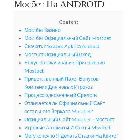
Мосбет На Android
Content
Мостбет Казино
Мостбет Официальный Сайт Mostbet
Скачать Mostbet Apk На Android
Мостбет Официальный Вход
Бонус За Скачивание Приложения
Mostbet
Приветственный Пакет Бонусов
Компании Для новых Игроков
Процесс однозначный Средств
Отличается ли Официальный Сайт
остального Зеркала Mostbet?
Официальный Сайт Mostbet – Мостбет
Игровые Автоматы И Слоты Mostbet
Могу конечно Я Делать Ставки На Крикет