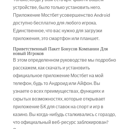
устройстве, было только установить него.
Приложение Мостбет усовершенство Android
доступно бесплатно для любого игрока.
Единственное, что вас нужно для загрузки
приложения, это смартфон или планшет.
Приветственный Пакет Бонусов Компании Для
новый Игроков
В этом определенном руководстве мы подробно
расскажем, как скачать и установить
официальное приложение Мостбет на мой
телефон, будь то Андроид или Айфон. Вы
узнаете о всех преимуществах, функциях и
скрытых возможностях, которые открывает
приложение БК для ставок на спорт и игр в
казино. Вы когда-нибудь сталкивались с гораздо,
что официальный веб-ресурс заблокирован?