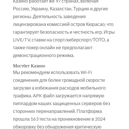
Казино работает же 97 странах, включая
Россию, Украину, Казахстан, Турцию и другие
регионы. Деятельность заведения
лицензирована комиссией остров Кюрасао, что
гарантирует безопасность и честность игр. Игры
LIVE/TV, ставки на спорт/киберспорт/ТОТО, а
также покер онлайн не предполагают
демонстрационного режима.
Мостбет Казино
Мы рекомендуем использовать Wi-Fi
соединения для более громадной скорости
загрузки а избежания расходов мобильного
трафика. APK файл загружается напрямую
пиппардом наших защищенных серверов без
сторонних перенаправлений. Платформа
прошла 163 теста на проникновение в 2024
обжоровку без обнаружения критическую