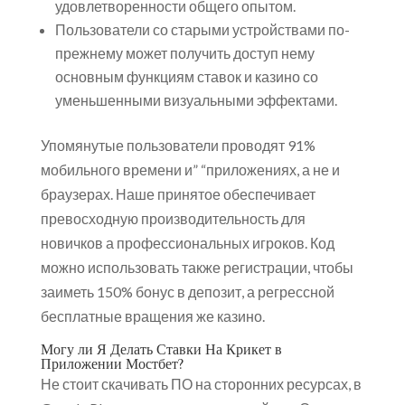
удовлетворенности общего опытом.
Пользователи со старыми устройствами по-
прежнему может получить доступ нему
основным функциям ставок и казино со
уменьшенными визуальными эффектами.
Упомянутые пользователи проводят 91%
мобильного времени и” “приложениях, а не и
браузерах. Наше принятое обеспечивает
превосходную производительность для
новичков а профессиональных игроков. Код
можно использовать также регистрации, чтобы
заиметь 150% бонус в депозит, а регрессной
бесплатные вращения же казино.
Могу ли Я Делать Ставки На Крикет в
Приложении Мостбет?
Не стоит скачивать ПО на сторонних ресурсах, в