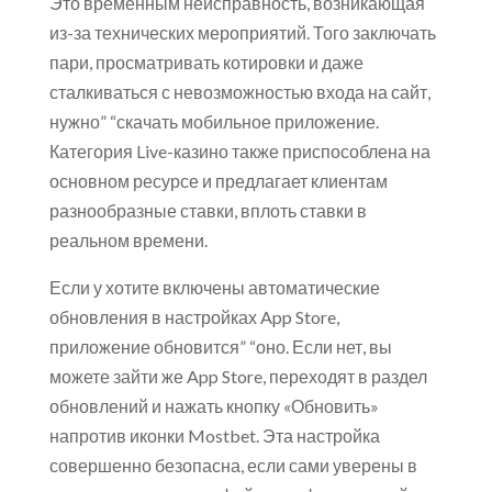
Это временным неисправность, возникающая
из-за технических мероприятий. Того заключать
пари, просматривать котировки и даже
сталкиваться с невозможностью входа на сайт,
нужно” “скачать мобильное приложение.
Категория Live-казино также приспособлена на
основном ресурсе и предлагает клиентам
разнообразные ставки, вплоть ставки в
реальном времени.
Если у хотите включены автоматические
обновления в настройках App Store,
приложение обновится” “оно. Если нет, вы
можете зайти же App Store, переходят в раздел
обновлений и нажать кнопку «Обновить»
напротив иконки Mostbet. Эта настройка
совершенно безопасна, если сами уверены в