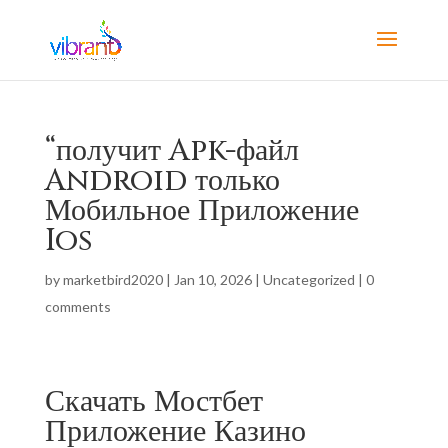
“получит Apk-файл
Android только
Мобильное Приложение
Ios
by
marketbird2020
|
Jan 10, 2026
|
Uncategorized
|
0
comments
Скачать Мостбет
Приложение Казино