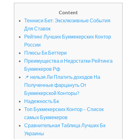
Content
Тенниси Бет: Эксклюзивные События
Для Ставок
Рейтинг Лучших Букмекерских Контор
России
Плюсы Бк Беттери
Преимущества и Недостатки Рейтинга
Букмекеров Рф
📌 нельзя Ли Платить доходов На
Полученные фарцануть От
Букмекерской Конторы?
Надежность Бк
Топ Букмекерских Контор – Список
самых Букмекеров
Сравнительная Таблица Лучших Бк
Украины