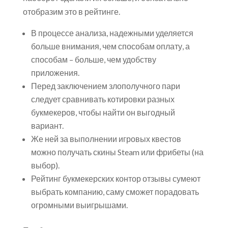
отобразим это в рейтинге.
В процессе анализа, надежными уделяется
больше внимания, чем способам оплату, а
способам – больше, чем удобству
приложения.
Перед заключением злополучного пари
следует сравнивать котировки разных
букмекеров, чтобы найти он выгодный
вариант.
Же ней за выполнении игровых квестов
можно получать скины Steam или фрибеты (на
выбор).
Рейтинг букмекерских контор отзывы сумеют
выбрать компанию, саму сможет порадовать
огромными выигрышами.