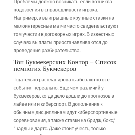
Проблемы должно возникать, если возникла
подозрения в справедливости игрока.
Например, а выигрышные крупные ставки на
малоинтересные матчи часто свидетельствуют
том участии в договорных играх. В известных
случаях выплаты приостанавливаются до
проведения разбирательства.
Топ Букмекерских Контор – Список
немногих Букмекеров
Тщательно распланировать абсолютно все
события нереально. Еще чем различий у
букмекеров, когда дело дошли до прогнозов а
лайве или и киберспорт. В дополнение к
обычным дисциплинам идут киберспортивные
соревнования, а также ставки на бридж, бокс,”
“нарды и дартс. Даже стоит учесть, только