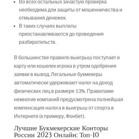
Во всех остальных зачастую проверка
необходима дли защиты от мошенничества и
отмывания денежек.
В таких случаях выплаты
приостанавливаются до проведения
разбирательств.
В большинстве правило выигрыш поступает и
карту или кошелек игрока в утром одобрения
заявки в вывод. Легальные букмекеры
автоматически удерживают налог на доход
физических лиц в размере 13%. Правилами
немногие компаний предусмотрена полнейшая
компенсация налога в выигрыш от спорта в
Интернете (к примеру, Фонбет).
Лучшие Букмекерские Конторы
России 2023 Онлайн: Топ-10