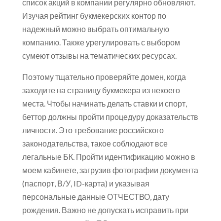
список акций в компании регулярно обновляют.
Изучая рейтинг букмекерских контор по
надежный можно выбрать оптимальную
компанию. Также урегулировать с выбором
сумеют отзывы на тематических ресурсах.
Поэтому тщательно проверяйте домен, когда
заходите на страницу букмекера из некоего
места. Чтобы начинать делать ставки и спорт,
беттор должны пройти процедуру доказательств
личности. Это требование российского
законодательства, такое соблюдают все
легальные БК. Пройти идентификацию можно в
моем кабинете, загрузив фотографии документа
(паспорт, В/У, ID-карта) и указывая
персональные данные ОТЧЕСТВО, дату
рождения. Важно не допускать исправить при