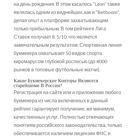
на день рождения. В этом касалось “Leon” также
являлась одним из виднейших, как и “Betboom”,
делая опыт а платформе захватывающим
только прибыльным. В том рейтинге Лига
Ставок получает 8. 5/10, что является
замечательным результатом. Спортивная линия
букмекера охватывает 50 видов спорта
киромарусом глубокой росписью (до 4000
рынков в топовые футбольные матчи).
Какие Букмекерские Конторы Являются
старейшими В России?
Регистрация на сайте или и приложении любого
букмекера из числа включенных в данный
рейтинг гарантирует получение, же минимум,
качественных услуг. Полностью отвечающих
понятиям российского законодательства, только
обеспечивается наличием лицензии ФНС и