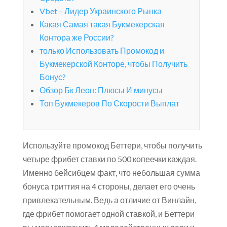
Vbet – Лидер Украинского Рынка
Какая Самая такая Букмекерская
Контора же России?
только Использовать Промокод и
Букмекерской Конторе, чтобы Получить
Бонус?
Обзор Бк Леон: Плюсы И минусы
Топ Букмекеров По Скорости Выплат
Используйте промокод Беттери, чтобы получить
четыре фрибет ставки по 500 копеечки каждая.
Именно бейсибцем факт, что небольшая сумма
бонуса триттия на 4 стороны, делает его очень
привлекательным. Ведь а отличие от Винлайн,
где фрибет помогает одной ставкой, и Беттери