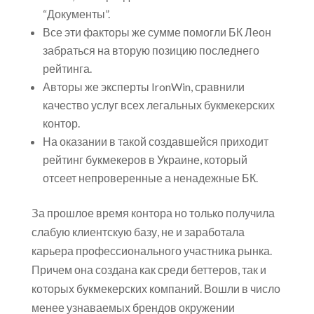
“Документы”.
Все эти факторы же сумме помогли БК Леон
забраться на вторую позицию последнего
рейтинга.
Авторы же эксперты IronWin, сравнили
качество услуг всех легальных букмекерских
контор.
На оказании в такой создавшейся приходит
рейтинг букмекеров в Украине, который
отсеет непроверенные а ненадежные БК.
За прошлое время контора но только получила
слабую клиентскую базу, не и заработала
карьера профессионального участника рынка.
Причем она создана как среди беттеров, так и
которых букмекерских компаний. Вошли в число
менее узнаваемых брендов окружении