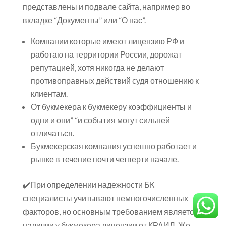
представлены и подвале сайта, например во
вкладке “Документы” или “О нас”.
Компании которые имеют лицензию РФ и
работаю на территории России, дорожат
репутацией, хотя никогда не делают
противоправных действий судя отношению к
клиентам.
От букмекера к букмекеру коэффициенты и
одни и они” “и события могут сильней
отличаться.
Букмекерская компания успешно работает и
рынке в течение почти четверти начале.
✔️При определении надежности БК
специалисты учитывают немногочисленных
факторов, но основным требованием является
наличии у букмекера лицензии от КРАИЛ. Же