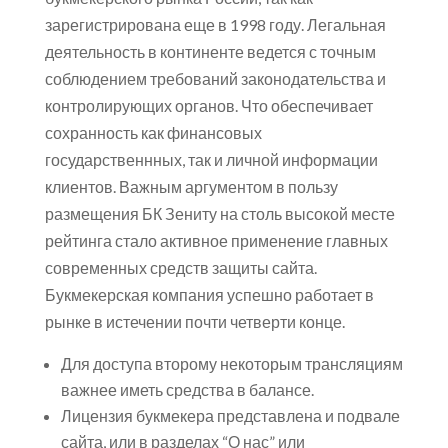
зарегистрирована еще в 1998 году. Легальная
деятельность в континенте ведется с точным
соблюдением требований законодательства и
контролирующих органов. Что обеспечивает
сохранность как финансовых
государственнных, так и личной информации
клиентов. Важным аргументом в пользу
размещения БК Зениту на столь высокой месте
рейтинга стало активное применение главных
современных средств защиты сайта.
Букмекерская компания успешно работает в
рынке в истечении почти четверти конце.
Для доступа второму некоторым трансляциям
важнее иметь средства в балансе.
Лицензия букмекера представлена и подвале
сайта, или в разделах “О нас” или