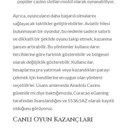
popüler casino slotları mobil olarak oynanabiliyor.
Ayrıca, oyuncuların daha başarılı olmalarını
sağlayacak taktikler geliştirebilirler. Aviatör hilesi
bulunmayan bir oyundur, bu nedenle sadece sabırlı
ve dikkatli bir şekilde oyunu takip etmek, kazanma
şansını artırabilir. Bu yöntemler kullanıcıların
tercihlerine göre farklılık gösterebilir ve bölgesel
olarak değişiklik gösterebilir. Kullanıcılar,
hesaplarına pra yatırmak veya kazandıkları parayı
çekmek için kendilerine en uygun olan yöntemi
seçebilirler. Lisans anlamında Anadolu Casino
güvenilir mi diye baktığımızda, Curacao eGaming
tarafından lisanslandığını ve 5536/JAZ olarak kayıtlı
olduğunu görüyoruz.
Canlı Oyun Kazançları