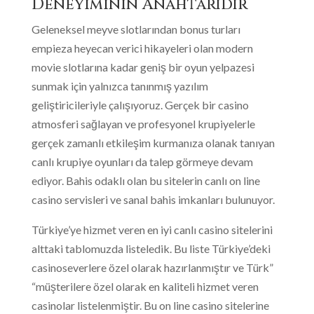
Deneyiminin Anahtarıdır
Geleneksel meyve slotlarından bonus turları
empieza heyecan verici hikayeleri olan modern
movie slotlarına kadar geniş bir oyun yelpazesi
sunmak için yalnızca tanınmış yazılım
geliştiricileriyle çalışıyoruz. Gerçek bir casino
atmosferi sağlayan ve profesyonel krupiyelerle
gerçek zamanlı etkileşim kurmanıza olanak tanıyan
canlı krupiye oyunları da talep görmeye devam
ediyor. Bahis odaklı olan bu sitelerin canlı on line
casino servisleri ve sanal bahis imkanları bulunuyor.
Türkiye’ye hizmet veren en iyi canlı casino sitelerini
alttaki tablomuzda listeledik. Bu liste Türkiye’deki
casinoseverlere özel olarak hazırlanmıştır ve Türk”
“müşterilere özel olarak en kaliteli hizmet veren
casinolar listelenmiştir. Bu on line casino sitelerine