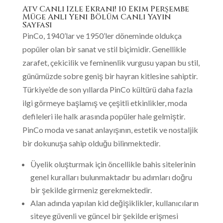
Atv Canlı Izle Ekranı! 10 Ekim Perşembe
Müge Anlı Yeni Bölüm Canlı Yayın
Sayfası
PinCo, 1940’lar ve 1950’ler döneminde oldukça
popüler olan bir sanat ve stil biçimidir. Genellikle
zarafet, çekicilik ve feminenlik vurgusu yapan bu stil,
günümüzde sobre geniş bir hayran kitlesine sahiptir.
Türkiye’de de son yıllarda PinCo kültürü daha fazla
ilgi görmeye başlamış ve çeşitli etkinlikler, moda
defileleri ile halk arasında popüler hale gelmiştir.
PinCo moda ve sanat anlayışının, estetik ve nostaljik
bir dokunuşa sahip olduğu bilinmektedir.
Üyelik oluşturmak için öncellikle bahis sitelerinin
genel kuralları bulunmaktadır bu adımları doğru
bir şekilde girmeniz gerekmektedir.
Alan adında yapılan kid değişiklikler, kullanıcıların
siteye güvenli ve güncel bir şekilde erişmesi