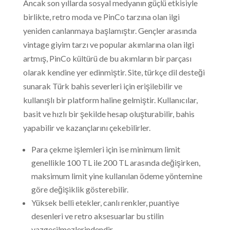
Ancak son yıllarda sosyal medyanın güçlü etkisiyle
birlikte, retro moda ve PinCo tarzına olan ilgi
yeniden canlanmaya başlamıştır. Gençler arasında
vintage giyim tarzı ve popular akımlarına olan ilgi
artmış, PinCo kültürü de bu akımların bir parçası
olarak kendine yer edinmiştir. Site, türkçe dil desteği
sunarak Türk bahis severleri için erişilebilir ve
kullanışlı bir platform haline gelmiştir. Kullanıcılar,
basit ve hızlı bir şekilde hesap oluşturabilir, bahis
yapabilir ve kazançlarını çekebilirler.
Para çekme işlemleri için ise minimum limit
genellikle 100 TL ile 200 TL arasında değişirken,
maksimum limit yine kullanılan ödeme yöntemine
göre değişiklik gösterebilir.
Yüksek belli etekler, canlı renkler, puantiye
desenleri ve retro aksesuarlar bu stilin
vazgeçilmezlerindendir.