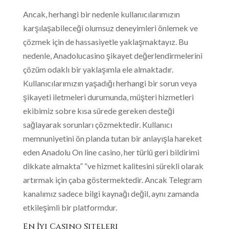
Ancak, herhangi bir nedenle kullanıcılarımızın
karşılaşabileceği olumsuz deneyimleri önlemek ve
çözmek için de hassasiyetle yaklaşmaktayız. Bu
nedenle, Anadolucasino şikayet değerlendirmelerini
çözüm odaklı bir yaklaşımla ele almaktadır.
Kullanıcılarımızın yaşadığı herhangi bir sorun veya
şikayeti iletmeleri durumunda, müşteri hizmetleri
ekibimiz sobre kısa sürede gereken desteği
sağlayarak sorunları çözmektedir. Kullanıcı
memnuniyetini ön planda tutan bir anlayışla hareket
eden Anadolu On line casino, her türlü geri bildirimi
dikkate almakta” “ve hizmet kalitesini sürekli olarak
artırmak için çaba göstermektedir. Ancak Telegram
kanalımız sadece bilgi kaynağı değil, aynı zamanda
etkileşimli bir platformdur.
En İyi Casino Siteleri