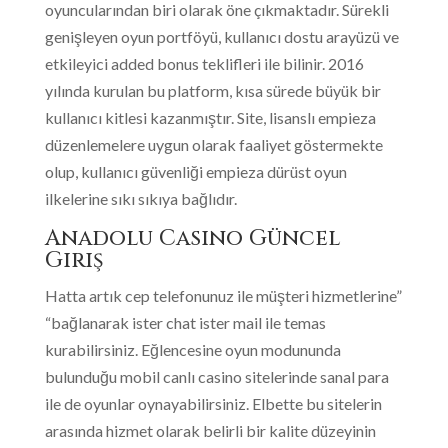
oyuncularından biri olarak öne çıkmaktadır. Sürekli
genişleyen oyun portföyü, kullanıcı dostu arayüzü ve
etkileyici added bonus teklifleri ile bilinir. 2016
yılında kurulan bu platform, kısa sürede büyük bir
kullanıcı kitlesi kazanmıştır. Site, lisanslı empieza
düzenlemelere uygun olarak faaliyet göstermekte
olup, kullanıcı güvenliği empieza dürüst oyun
ilkelerine sıkı sıkıya bağlıdır.
Anadolu Casino Güncel
Giriş
Hatta artık cep telefonunuz ile müşteri hizmetlerine”
“bağlanarak ister chat ister mail ile temas
kurabilirsiniz. Eğlencesine oyun modununda
bulunduğu mobil canlı casino sitelerinde sanal para
ile de oyunlar oynayabilirsiniz. Elbette bu sitelerin
arasında hizmet olarak belirli bir kalite düzeyinin