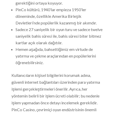
gerektiğini ortaya koyuyor.
PinCo kültürü, 1940’lar empieza 1950’ler
döneminde, özellikle Amerika Birleşik
Devletleri’nde popülerlik kazanmış bir akımdır.
Sadece 27 saniyelik bir oyun turu ve sadece twelve
saniyelik bahis süresi ile, bahis süresi biter bitmez
kartlar açık olarak dağıtılır.
Hemen aşağıda, bahsettiğimiz em virtude de
yatırma ve çekme araçlarından en popülerlerini
öğrenebilirsiniz.
Kullanıcıların kişisel bilgilerini korumak adına,
güvenli internet bağlantıları üzerinden para yatırma
işlemi gerçekleştirmeleri önerilir. Ayrıca, her
yöntemin belirli bir işlem ücreti olabilir; bu nedenle
işlem yapmadan önce detayı incelemek gereklidir.
PinCo Casino, çevrimiçi oyun endüstrisinin önemli