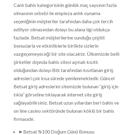
Canlı bahis kategorisinin günlük maç saysının fazla
olmasının sebebi ile empieza anlık oynama
seçeniğinin müşteriler tarafından daha çok tercih
ediliyor olmasından dolayı bu alana ilgi oldukça
fazladır. Betsat müşterilerine sunduğu çeşitli
bonuslarla ve etkinliklerle birlikte sizlerin
vazgeçemeyeceği bir site olacaktır. Ülkemizde belli
şirketler dışında bahis sitesi açmak kısıtlı
olduğundan dolayı Btk tarafından kısıtlanan giriş
adresleri çok kısa sürede yenilenmektedir. Güncel
Betsat giriş adreslerini sitemizde bulunan ‘’giriş için
tıkla’’ görseline tıklayarak internet site giriş
sağlayabilirsiniz. Betsat uzun yıllardan beri bahis ve
on line casino sektöründe bulunan köklü bir bahis
firmasıdır.
►Betsat %100 Doğum Günü Bonusu