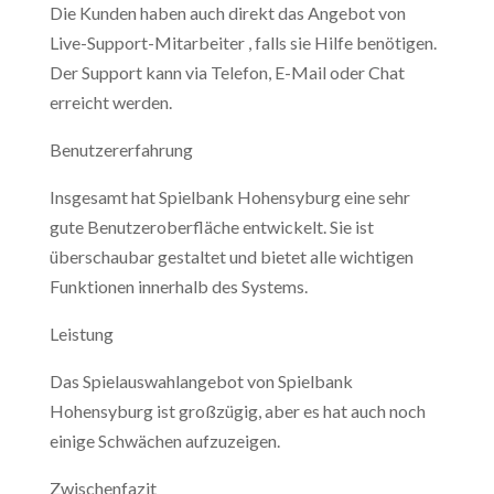
Die Kunden haben auch direkt das Angebot von
Live-Support-Mitarbeiter , falls sie Hilfe benötigen.
Der Support kann via Telefon, E-Mail oder Chat
erreicht werden.
Benutzererfahrung
Insgesamt hat Spielbank Hohensyburg eine sehr
gute Benutzeroberfläche entwickelt. Sie ist
überschaubar gestaltet und bietet alle wichtigen
Funktionen innerhalb des Systems.
Leistung
Das Spielauswahlangebot von Spielbank
Hohensyburg ist großzügig, aber es hat auch noch
einige Schwächen aufzuzeigen.
Zwischenfazit