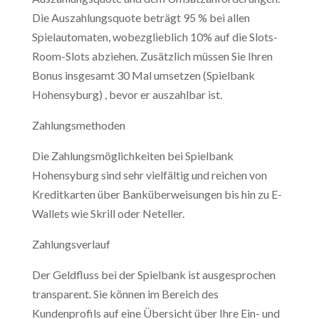
Die Auszahlungsquote beträgt 95 % bei allen
Spielautomaten, wobezglieblich 10% auf die Slots-
Room-Slots abziehen. Zusätzlich müssen Sie Ihren
Bonus insgesamt 30 Mal umsetzen (Spielbank
Hohensyburg) , bevor er auszahlbar ist.
Zahlungsmethoden
Die Zahlungsmöglichkeiten bei Spielbank
Hohensyburg sind sehr vielfältig und reichen von
Kreditkarten über Banküberweisungen bis hin zu E-
Wallets wie Skrill oder Neteller.
Zahlungsverlauf
Der Geldfluss bei der Spielbank ist ausgesprochen
transparent. Sie können im Bereich des
Kundenprofils auf eine Übersicht über Ihre Ein- und