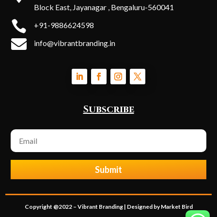
Block East, Jayanagar , Bengaluru-560041

+91-9886624598

info@vibrantbranding.in
Subscribe
Submit
Copyright @2022 – Vibrant Branding | Designed by Market Bird