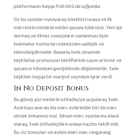
platformanın başqa 9 dil ötrü də uyğundur.
Siz bu oyunları oynayaraq bəxtinizi sınaya və ilk
mərcinizin minlərlə mislini qazana bilərsiniz. Yeni işə
durmaq və ölməz oyunçuların saxlanması üçün
bukmeker kontorları müntəzəm sadiqlik və
təkmilləşdirmələr. Bununla belə, ümumən
təşkilatlar promosyon təkliflərinin sayını artırmır və
qazancın köməyini genişlətmək düşünmürlər. 1win
təşkilatı başqa bir marşrut seçməyə iqrar verdi.
In No Deposit Bonus
Bu günəş yüz minlərlə istifadəçiyə qoşularaq 1win
Azərbaycanın ən əla mərc evlərindən biri ilə mərc
etmək imkanınız mal . İdman mərc oyunlarına əlavə
olaraq, 1win istifadəçilərə onlayn kazino təklif edir.
Bu, öz bonusları və əyləncələri olan, rəngarəng