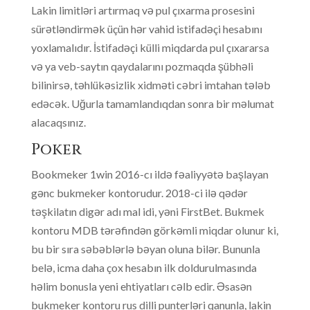
Lakin limitləri artırmaq və pul çıxarma prosesini
sürətləndirmək üçün hər vahid istifadəçi hesabını
yoxlamalıdır. İstifadəçi külli miqdarda pul çıxararsa
və ya veb-saytın qaydalarını pozmaqda şübhəli
bilinirsə, təhlükəsizlik xidməti cəbri imtahan tələb
edəcək. Uğurla tamamlandıqdan sonra bir məlumat
alacaqsınız.
Poker
Bookmeker 1win 2016-cı ildə fəaliyyətə başlayan
gənc bukmeker kontorudur. 2018-ci ilə qədər
təşkilatın digər adı mal idi, yəni FirstBet. Bukmek
kontoru MDB tərəfindən görkəmli miqdar olunur ki,
bu bir sıra səbəblərlə bəyan oluna bilər. Bununla
belə, icma daha çox hesabın ilk doldurulmasında
həlim bonusla yeni ehtiyatları cəlb edir. Əsasən
bukmeker kontoru rus dilli punterləri qanunla, lakin