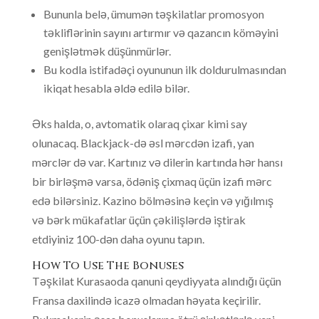
Bununla belə, ümumən təşkilatlar promosyon
təkliflərinin sayını artırmır və qazancın köməyini
genişlətmək düşünmürlər.
Bu kodla istifadəçi oyununun ilk doldurulmasından
ikiqat hesabla əldə edilə bilər.
Əks halda, o, avtomatik olaraq çixar kimi say
olunacaq. Blackjack-də əsl mərcdən izafi, yan
mərclər də var. Kartınız və dilerin kartında hər hansı
bir birləşmə varsa, ödəniş çixmaq üçün izafi mərc
edə bilərsiniz. Kazino bölməsinə keçin və yığılmış
və bərk mükafatlar üçün çəkilişlərdə iştirak
etdiyiniz 100-dən daha oyunu tapın.
How To Use The Bonuses
Təşkilat Kurasaoda qanuni qeydiyyata alındığı üçün
Fransa daxilində icazə olmadan həyata keçirilir.