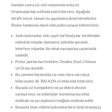
bundan sonra siz slot maşınında əvəzsiz
fırlanmalardan istifadə edə bilərsiniz. Aşağıda
ətraflı təsvir olunan bu qaydalara ümid etməlisiniz.
Bonus balansına daxil olan pulla oynaya bilməzsiniz.
1win bukmeker veb-saytı tərtibatçılar tərəfindən
mümkün miqdar dumansiz şəkildə qurulub,
interfeys nişanlar ilə rahat naviqasiya sayəsində
sadədir.
Poker janrlarına Hold’em, Omaha, Stud, Chinese
və Draw daxildir.
Bu səmimi hərəkətlə siz mərclərə xərcləyə
biləcəyiniz ilk 300 AZN-ni əldə edə bilərsiniz.
Burada siz kompüterə və ya dilerə əksinə
oynayırsınız və ödənişlər kombinasiya əldə
etdikdə və ya rəqibinizi məğlub etdikdə edilir.
Bununla belə, elliklə bukmekerlərin belə ürəyiaçiq