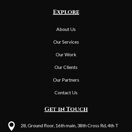
Explore
About Us
Our Services
Our Work
Our Clients
Our Partners
Contact Us
Get in Touch

28, Ground floor, 16th main, 38th Cross Rd, 4th T