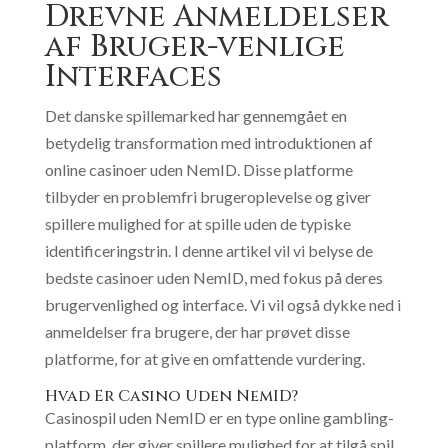
Drevne Anmeldelser
af Bruger-venlige
Interfaces
Det danske spillemarked har gennemgået en
betydelig transformation med introduktionen af
online casinoer uden NemID. Disse platforme
tilbyder en problemfri brugeroplevelse og giver
spillere mulighed for at spille uden de typiske
identificeringstrin. I denne artikel vil vi belyse de
bedste casinoer uden NemID, med fokus på deres
brugervenlighed og interface. Vi vil også dykke ned i
anmeldelser fra brugere, der har prøvet disse
platforme, for at give en omfattende vurdering.
Hvad Er Casino Uden NemID?
Casinospil uden NemID er en type online gambling-
platform, der giver spillere mulighed for at tilgå spil