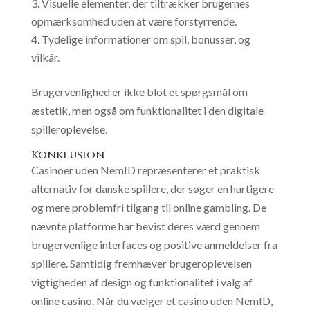
Visuelle elementer, der tiltrækker brugernes
opmærksomhed uden at være forstyrrende.
Tydelige informationer om spil, bonusser, og
vilkår.
Brugervenlighed er ikke blot et spørgsmål om
æstetik, men også om funktionalitet i den digitale
spilleroplevelse.
Konklusion
Casinoer uden NemID repræsenterer et praktisk
alternativ for danske spillere, der søger en hurtigere
og mere problemfri tilgang til online gambling. De
nævnte platforme har bevist deres værd gennem
brugervenlige interfaces og positive anmeldelser fra
spillere. Samtidig fremhæver brugeroplevelsen
vigtigheden af design og funktionalitet i valg af
online casino. Når du vælger et casino uden NemID,