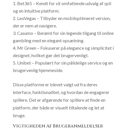
Bet365 – Kendt for sit omfattende udvalg af spil
og en intuitive platform.
LeoVegas – Tilbyder en mobiloptimeret version,
der er nem at navigere.
Casumo – Berømt for sin legende tilgang til online
gambling med en elegant opsætning.
Mr Green – Fokuserer på elegance og simplicitet i
designet, hvilket gør det brugervenligt.
Unibet – Populært for sin pålidelige service og en
brugervenlig hjemmeside.
Disse platforme er blevet valgt ud fra deres
interface, funktionalitet, og hvordan de engagerer
spillere. Det er afgørende for spillere at finde en
platform, der både er visuelt tiltalende og let at
bruge.
Vigtigheden Af Brugeranmeldelser