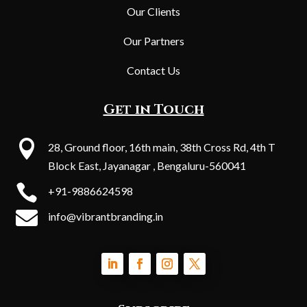
Our Clients
Our Partners
Contact Us
Get in Touch

28, Ground floor, 16th main, 38th Cross Rd, 4th T
Block East, Jayanagar , Bengaluru-560041

+91-9886624598

info@vibrantbranding.in