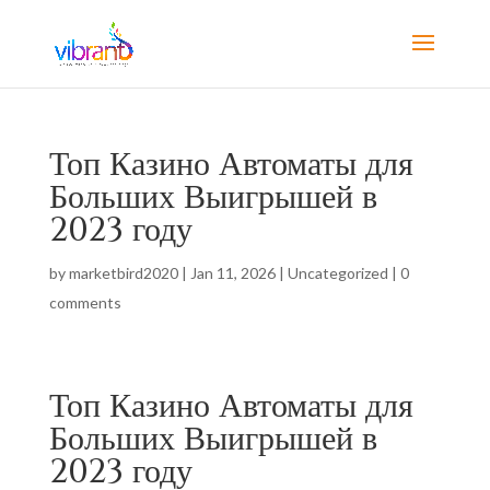
Топ Казино Автоматы для
Больших Выигрышей в
2023 году
by
marketbird2020
|
Jan 11, 2026
|
Uncategorized
|
0
comments
Топ Казино Автоматы для
Больших Выигрышей в
2023 году