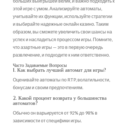
больших выигрышей велик, и важно подходить к
этой игре с умом. Анализируйте автоматы,
учитывайте их функции, используйте стратегии
и выбирайте надежные онлайн казино. Таким
образом, вы сможете увеличить свои шансы на
успех и насладиться процессом игры. Помните,
что азартные игры — это в первую очередь
развлечение, и подходите к ним ответственно.
Часто Задаваемые Вопросы
1. Как выбрать лучший автомат для игры?
Оценивайте автоматы по RTP, волатильности,
бонусам и своим предпочтениям.
2. Какой процент возврата у большинства
автоматов?
Обычно он варьируется от 92% до 98% в
зависимости от специфики игры.