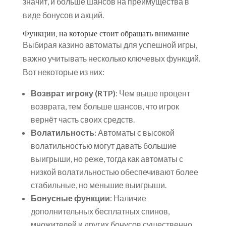
значит, и больше шансов на преимущества в
виде бонусов и акций.
Функции, на которые стоит обращать внимание
Выбирая казино автоматы для успешной игры,
важно учитывать несколько ключевых функций.
Вот некоторые из них:
Возврат игроку (RTP)
: Чем выше процент
возврата, тем больше шансов, что игрок
вернёт часть своих средств.
Волатильность
: Автоматы с высокой
волатильностью могут давать большие
выигрыши, но реже, тогда как автоматы с
низкой волатильностью обеспечивают более
стабильные, но меньшие выигрыши.
Бонусные функции
: Наличие
дополнительных бесплатных спинов,
множителей и других бонусов существенно