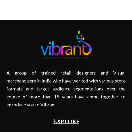
A group of trained retail designers and Visual
merchandisers in India who have worked with various store
formats and target audience segmentations over the
course of more than 15 years have come together to
introduce you to Vibrant.
Explore