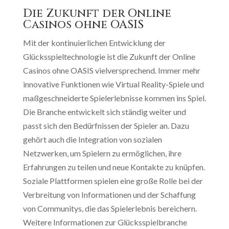
Die Zukunft der Online
Casinos ohne OASIS
Mit der kontinuierlichen Entwicklung der
Glücksspieltechnologie ist die Zukunft der Online
Casinos ohne OASIS vielversprechend. Immer mehr
innovative Funktionen wie Virtual Reality-Spiele und
maßgeschneiderte Spielerlebnisse kommen ins Spiel.
Die Branche entwickelt sich ständig weiter und
passt sich den Bedürfnissen der Spieler an. Dazu
gehört auch die Integration von sozialen
Netzwerken, um Spielern zu ermöglichen, ihre
Erfahrungen zu teilen und neue Kontakte zu knüpfen.
Soziale Plattformen spielen eine große Rolle bei der
Verbreitung von Informationen und der Schaffung
von Communitys, die das Spielerlebnis bereichern.
Weitere Informationen zur Glücksspielbranche