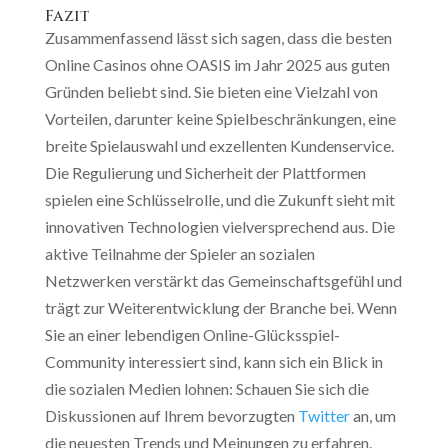
Fazit
Zusammenfassend lässt sich sagen, dass die besten
Online Casinos ohne OASIS im Jahr 2025 aus guten
Gründen beliebt sind. Sie bieten eine Vielzahl von
Vorteilen, darunter keine Spielbeschränkungen, eine
breite Spielauswahl und exzellenten Kundenservice.
Die Regulierung und Sicherheit der Plattformen
spielen eine Schlüsselrolle, und die Zukunft sieht mit
innovativen Technologien vielversprechend aus. Die
aktive Teilnahme der Spieler an sozialen
Netzwerken verstärkt das Gemeinschaftsgefühl und
trägt zur Weiterentwicklung der Branche bei. Wenn
Sie an einer lebendigen Online-Glücksspiel-
Community interessiert sind, kann sich ein Blick in
die sozialen Medien lohnen: Schauen Sie sich die
Diskussionen auf Ihrem bevorzugten
Twitter
an, um
die neuesten Trends und Meinungen zu erfahren.