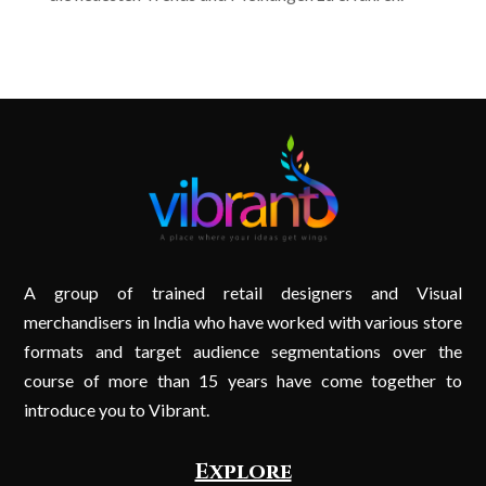
A group of trained retail designers and Visual
merchandisers in India who have worked with various store
formats and target audience segmentations over the
course of more than 15 years have come together to
introduce you to Vibrant.
Explore