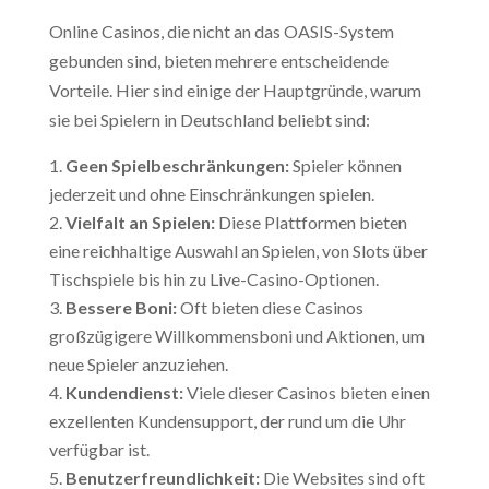
Online Casinos, die nicht an das OASIS-System
gebunden sind, bieten mehrere entscheidende
Vorteile. Hier sind einige der Hauptgründe, warum
sie bei Spielern in Deutschland beliebt sind:
Geen Spielbeschränkungen:
Spieler können
jederzeit und ohne Einschränkungen spielen.
Vielfalt an Spielen:
Diese Plattformen bieten
eine reichhaltige Auswahl an Spielen, von Slots über
Tischspiele bis hin zu Live-Casino-Optionen.
Bessere Boni:
Oft bieten diese Casinos
großzügigere Willkommensboni und Aktionen, um
neue Spieler anzuziehen.
Kundendienst:
Viele dieser Casinos bieten einen
exzellenten Kundensupport, der rund um die Uhr
verfügbar ist.
Benutzerfreundlichkeit:
Die Websites sind oft