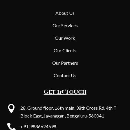
About Us
Our Services
Our Work
Our Clients
Our Partners
Contact Us
Get in Touch

28, Ground floor, 16th main, 38th Cross Rd, 4th T
Block East, Jayanagar , Bengaluru-560041

+91-9886624598