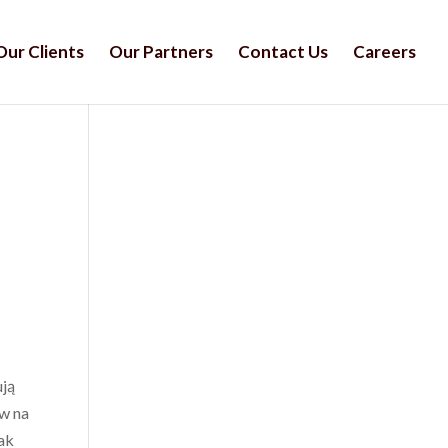
Our Clients
Our Partners
Contact Us
Careers
ują
yw na
ak