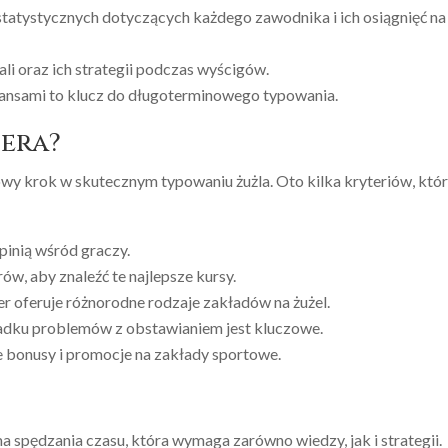
statystycznych dotyczących każdego zawodnika i ich osiągnięć na
li oraz ich strategii podczas wyścigów.
ansami to klucz do długoterminowego typowania.
era?
 krok w skutecznym typowaniu żużla. Oto kilka kryteriów, któ
inią wśród graczy.
w, aby znaleźć te najlepsze kursy.
r oferuje różnorodne rodzaje zakładów na żużel.
dku problemów z obstawianiem jest kluczowe.
 bonusy i promocje na zakłady sportowe.
a spędzania czasu, która wymaga zarówno wiedzy, jak i strategii.