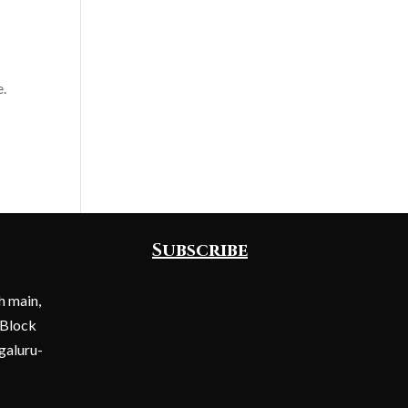
e.
Subscribe
h main,
 Block
galuru-
Submit