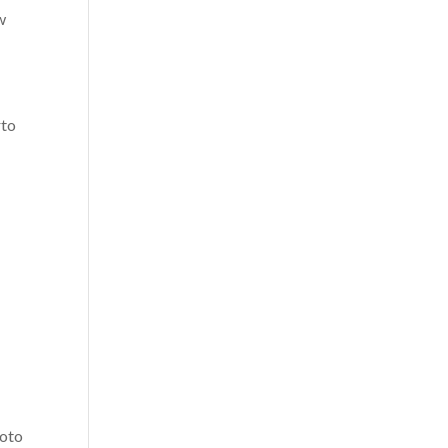
w
rto
 oto