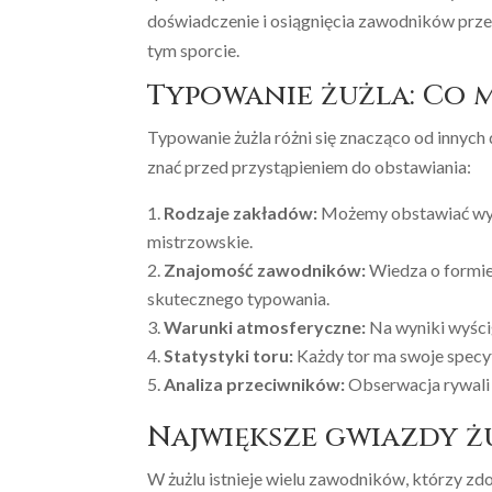
doświadczenie i osiągnięcia zawodników przekł
tym sporcie.
Typowanie żużla: Co m
Typowanie żużla różni się znacząco od innych
znać przed przystąpieniem do obstawiania:
Rodzaje zakładów:
Możemy obstawiać wyn
mistrzowskie.
Znajomość zawodników:
Wiedza o formie
skutecznego typowania.
Warunki atmosferyczne:
Na wyniki wyści
Statystyki toru:
Każdy tor ma swoje specyf
Analiza przeciwników:
Obserwacja rywali 
Największe gwiazdy ż
W żużlu istnieje wielu zawodników, którzy zdo