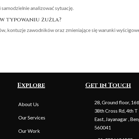
i samodzielnie analizować sytuację.
a w typowaniu żużla?
ów, kontuzje zawodników oraz zmieniające się warunki wyścigow
Explore
Get in Touch
28, Ground floor, 16t
About Us
38th Cross Rd, 4th T
Our Services
East, Jayanagar , Ben
560041
Our Work