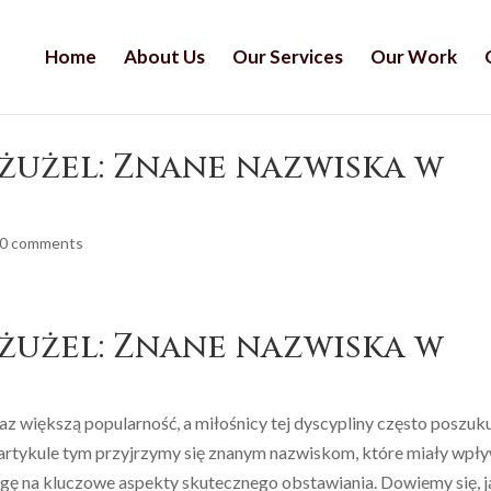
Home
About Us
Our Services
Our Work
żużel: Znane nazwiska w
0 comments
żużel: Znane nazwiska w
az większą popularność, a miłośnicy tej dyscypliny często poszuk
 artykule tym przyjrzymy się znanym nazwiskom, które miały wpł
gę na kluczowe aspekty skutecznego obstawiania. Dowiemy się, j